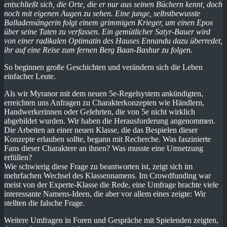
entschließt sich, die Orte, die er nur aus seinen Büchern kennt, doch
noch mit eigenen Augen zu sehen. Eine junge, selbstbewusste
Balladensängerin folgt einem grimmigen Krieger, um einen Epos
über seine Taten zu verfassen. Ein gemütlicher Satyr-Bauer wird
von einer radikalen Optimatin des Hauses Ennandu dazu überredet,
ihr auf eine Reise zum fernen Berg Baan-Bashur zu folgen.
So beginnen große Geschichten und verändern sich die Leben
einfacher Leute.
Als wir Myranor mit dem neuen 5e-Regelsystem ankündigten,
erreichten uns Anfragen zu Charakterkonzepten wie Händlern,
Handwerkerinnen oder Gelehrten, die von 5e nicht wirklich
abgebildet wurden. Wir haben die Herausforderung angenommen.
Die Arbeiten an einer neuen Klasse, die das Bespielen dieser
Konzepte erlauben sollte, begann mit Recherche. Was faszinierte
Fans dieser Charaktere an ihnen? Was musste eine Umsetzung
erfüllen?
Wie schwierig diese Frage zu beantworten ist, zeigt sich im
mehrfachen Wechsel des Klassennamens. Im Crowdfunding war
meist von der Experte-Klasse die Rede, eine Umfrage brachte viele
interessante Namens-Ideen, die aber vor allem eines zeigte: Wir
stellten die falsche Frage.
Weitere Umfragen in Foren und Gespräche mit Spielenden zeigten,