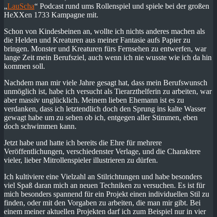
„
LauScha
“ Podcast rund ums Rollenspiel und spiele bei der großen
HeXXen 1733 Kampagne mit.
Schon von Kindesbeinen an, wollte ich nichts anderes machen als
die Helden und Kreaturen aus meiner Fantasie aufs Papier zu
bringen. Monster und Kreaturen fürs Fernsehen zu entwerfen, war
lange Zeit mein Berufsziel, auch wenn ich nie wusste wie ich da hin
kommen soll.
Nachdem man mir viele Jahre gesagt hat, dass mein Berufswunsch
unmöglich ist, habe ich versucht als Tierarzthelferin zu arbeiten, war
aber massiv unglücklich. Meinem lieben Ehemann ist es zu
verdanken, dass ich letztendlich doch den Sprung ins kalte Wasser
gewagt habe um zu sehen ob ich, entgegen aller Stimmen, eben
doch schwimmen kann.
Jetzt habe und hatte ich bereits die Ehre für mehrere
Veröffentlichungen, verschiedenster Verlage, und die Charaktere
vieler, lieber Mitrollenspieler illustrieren zu dürfen.
Ich kultiviere eine Vielzahl an Stilrichtungen und habe besonders
viel Spaß daran mich an neuen Techniken zu versuchen. Es ist für
mich besonders spannend für ein Projekt einen individuellen Stil zu
finden, oder mit den Vorgaben zu arbeiten, die man mir gibt. Bei
einem meiner aktuellen Projekten darf ich zum Beispiel nur in vier