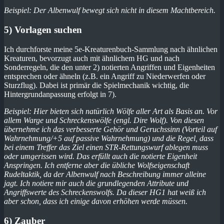
Beispiel: Der Albenwulf bewegt sich nicht in diesem Machtbereich.
5) Vorlagen suchen
Ich durchforste meine 5e-Kreaturenbuch-Sammlung nach ähnlichen
Kreaturen, bevorzugt auch mit ähnlichem HG und nach
Sonderregeln, die den unter 2) notierten Angriffen und Eigenheiten
entsprechen oder ähneln (z.B. ein Angriff zu Niederwerfen oder
Sturzflug). Dabei ist primär die Spielmechanik wichtig, die
Hintergrundanpassung erfolgt in 7).
Beispiel: Hier bieten sich natürlich Wölfe aller Art als Basis an. Vor
allem Warge und Schreckenswölfe (engl. Dire Wolf). Von diesen
übernehme ich das verbesserte Gehör und Geruchssinn (Vorteil auf
Wahrnehmung/+5 auf passive Wahrnehmung) und die Regel, dass
bei einem Treffer das Ziel einen STR-Rettungswurf ablegen muss
oder umgerissen wird. Das erfüllt auch die notierte Eigenheit
Anspringen. Ich entferne aber die übliche Wolfseigenschaft
Rudeltaktik, da der Albenwulf nach Beschreibung immer alleine
jagt. Ich notiere mir auch die grundlegenden Attribute und
Angriffswerte des Schreckenswolfs. Da dieser HG1 hat weiß ich
aber schon, dass ich einige davon erhöhen werde müssen.
6) Zauber