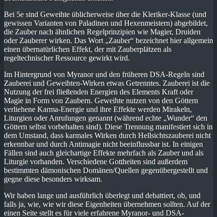
Bei 5e sind Geweihte üblicherweise über die Kleriker-Klasse (und
gewissen Varianten von Paladinen und Hexenmeistern) abgebildet,
die Zauber nach ähnlichen Regelprinzipien wie Magier, Druiden
oder Zauberer wirken. Das Wort „Zauber“ bezeichnet hier allgemein
einen übernatürlichen Effekt, der mit Zauberplätzen als
regeltechnischer Ressource gewirkt wird.
Im Hintergrund von Myranor und den früheren DSA-Regeln sind
Zauberei und Geweihten-Wirken etwas Getrenntes. Zauberei ist die
Nutzung der frei fließenden Energien des Elements Kraft oder
Magie in Form von Zaubern. Geweihte nutzen von den Göttern
verliehene Karma-Energie und ihre Effekte werden Mirakeln,
Liturgien oder Anrufungen genannt (während echte „Wunder“ den
Göttern selbst vorbehalten sind). Diese Trennung manifestiert sich in
dem Umstand, dass karmales Wirken durch Hellsichtszauberei nicht
erkennbar und durch Antimagie nicht beeinflussbar ist. In einigen
Fällen sind auch gleichartige Effekte mehrfach als Zauber und als
Liturgie vorhanden. Verschiedene Gottheiten sind außerdem
bestimmten dämonischen Domänen/Quellen gegenübergestellt und
gegne diese besonders wirksam.
Wir haben lange und ausführlich überlegt und debattiert, ob, und
falls ja, wie, wie wir diese Eigenheiten übernehmen sollten. Auf der
einen Seite stellt es für viele erfahrene Myranor- und DSA-