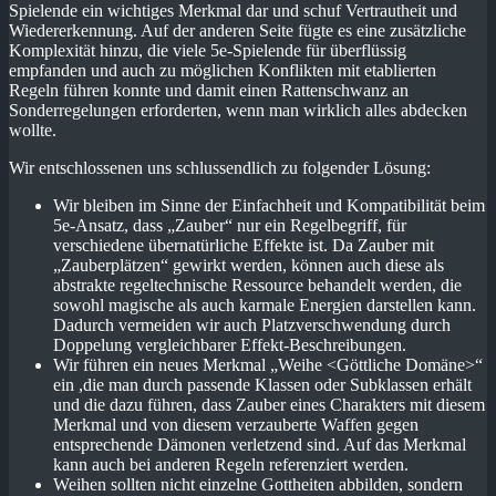
Spielende ein wichtiges Merkmal dar und schuf Vertrautheit und
Wiedererkennung. Auf der anderen Seite fügte es eine zusätzliche
Komplexität hinzu, die viele 5e-Spielende für überflüssig
empfanden und auch zu möglichen Konflikten mit etablierten
Regeln führen konnte und damit einen Rattenschwanz an
Sonderregelungen erforderten, wenn man wirklich alles abdecken
wollte.
Wir entschlossenen uns schlussendlich zu folgender Lösung:
Wir bleiben im Sinne der Einfachheit und Kompatibilität beim
5e-Ansatz, dass „Zauber“ nur ein Regelbegriff, für
verschiedene übernatürliche Effekte ist. Da Zauber mit
„Zauberplätzen“ gewirkt werden, können auch diese als
abstrakte regeltechnische Ressource behandelt werden, die
sowohl magische als auch karmale Energien darstellen kann.
Dadurch vermeiden wir auch Platzverschwendung durch
Doppelung vergleichbarer Effekt-Beschreibungen.
Wir führen ein neues Merkmal „Weihe <Göttliche Domäne>“
ein ,die man durch passende Klassen oder Subklassen erhält
und die dazu führen, dass Zauber eines Charakters mit diesem
Merkmal und von diesem verzauberte Waffen gegen
entsprechende Dämonen verletzend sind. Auf das Merkmal
kann auch bei anderen Regeln referenziert werden.
Weihen sollten nicht einzelne Gottheiten abbilden, sondern