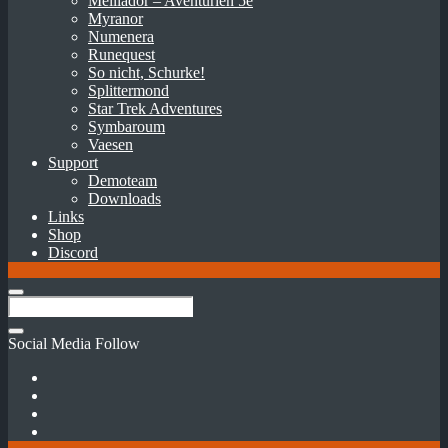
Melliador – Aventurien 5e
Myranor
Numenera
Runequest
So nicht, Schurke!
Splittermond
Star Trek Adventures
Symbaroum
Vaesen
Support
Demoteam
Downloads
Links
Shop
Discord
Social Media Follow