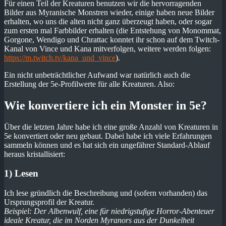
Für einen Teil der Kreaturen benutzen wir die hervorragenden
Bilder aus Myranische Monstren wieder, einige haben neue Bilder
erhalten, wo uns die alten nicht ganz überzeugt haben, oder sogar
zum ersten mal Farbbilder erhalten (die Entstehung von Monommat,
Gorgone, Wendigo und Chrattac konntet ihr schon auf dem Twitch-
Kanal von Vince und Kana mitverfolgen, weitere werden folgen:
https://m.twitch.tv/kana_und_vince
).
Ein nicht unbeträchtlicher Aufwand war natürlich auch die
Erstellung der 5e-Profilwerte für alle Kreaturen. Also:
Wie konvertiere ich ein Monster in 5e?
Über die letzten Jahre habe ich eine große Anzahl von Kreaturen in
5e konvertiert oder neu gebaut. Dabei habe ich viele Erfahrungen
sammeln können und es hat sich ein ungefährer Standard-Ablauf
heraus kristallisiert:
1) Lesen
Ich lese gründlich die Beschreibung und (sofern vorhanden) das
Ursprungsprofil der Kreatur.
Beispiel: Der Albenwulf, eine für niedrigstufige Horror-Abenteuer
ideale Kreatur, die im Norden Myranors aus der Dunkelheit