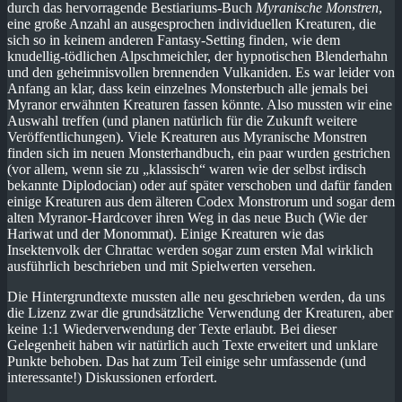
durch das hervorragende Bestiariums-Buch
Myranische Monstren
,
eine große Anzahl an ausgesprochen individuellen Kreaturen, die
sich so in keinem anderen Fantasy-Setting finden, wie dem
knudellig-tödlichen Alpschmeichler, der hypnotischen Blenderhahn
und den geheimnisvollen brennenden Vulkaniden. Es war leider von
Anfang an klar, dass kein einzelnes Monsterbuch alle jemals bei
Myranor erwähnten Kreaturen fassen könnte. Also mussten wir eine
Auswahl treffen (und planen natürlich für die Zukunft weitere
Veröffentlichungen). Viele Kreaturen aus Myranische Monstren
finden sich im neuen Monsterhandbuch, ein paar wurden gestrichen
(vor allem, wenn sie zu „klassisch“ waren wie der selbst irdisch
bekannte Diplodocian) oder auf später verschoben und dafür fanden
einige Kreaturen aus dem älteren Codex Monstrorum und sogar dem
alten Myranor-Hardcover ihren Weg in das neue Buch (Wie der
Hariwat und der Monommat). Einige Kreaturen wie das
Insektenvolk der Chrattac werden sogar zum ersten Mal wirklich
ausführlich beschrieben und mit Spielwerten versehen.
Die Hintergrundtexte mussten alle neu geschrieben werden, da uns
die Lizenz zwar die grundsätzliche Verwendung der Kreaturen, aber
keine 1:1 Wiederverwendung der Texte erlaubt. Bei dieser
Gelegenheit haben wir natürlich auch Texte erweitert und unklare
Punkte behoben. Das hat zum Teil einige sehr umfassende (und
interessante!) Diskussionen erfordert.