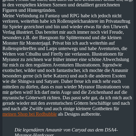
in den verspielten kleinen Szenen und detailliert gezeichneten
Figuren und Hintergründen.
Meine Verbindung zu Fantasy und RPG habe ich jedoch nicht
verloren, weiterhin habe ich Rollenspielcharaktere im Privatauftrag
für Spieler gezeichnet und hin und wieder etwas für den Uhrwerk
Verlag illustriert. Das bereitet mir auch immer noch viel Freude,
besonders z.B. der Biergnom für Splittermond und die kleinen
Monster für Monsterjagd. Privat bin ich auch weiterhin auf
Rollenspieltreffen und Larps unterwegs und habe Aventurien, die
Welten von Cthulhu und Firefly nie verlassen. Illustrationen für
Myranor zu zeichnen war früher immer eine schöne Abwechslung
für mich zu den regulären Aventurien Illustrationen. Irgendwie
exotischer, wilder und noch fantastischer, ich mochte die Amaunir
besonders gerne (ich liebe Katzen) und auch die anderen Exoten
wie die Shingwa und Satyare. Daher freue ich mich sehr euch
mitteilen zu dürfen, dass es nun wieder Myranor Illustrationen von
mir geben wird! Ich darf mein Auge und die Zeichenhand auf die
myranische Götterwelt richten. Das passt sehr gut, da ich mich auch
gerade wieder mit den aventurischen Göttern beschäftige und nach
und nach alle Zwölfe und auch einige kleinere Gottheiten für
meinen Shop bei Redbubble
als Designs aufbereite.
Die legendären Amaunir von Caryad aus dem DSA4-
Myranor-Hardcover