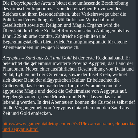
Die
Encyclopaedia Arcana
bietet eine umfassende Beschreibung
des römischen Imperiums – von den einzelnen Provinzen des
Reiches und ihren Besonderheiten, über Verkehrswege über die
Politik und Verwaltung, das Militär bis zur Wirtschaft und
Gesellschaft sowie zu Religion und Magie. Ergänzt wird die
Übersicht durch eine Zeittafel Roms von seinen Anfängen bis ins
Jahr 1229 ab urbe condita. Zahlreiche Spielhilfen und
Begegnungstabellen bieten viele Anknüpfungspunkte für eigene
Abenteuerideen im ewigen Kaiserreich.
Aegyptus – Sand aus Zeit und Gold
ist der erste Regionalband. Er
beleuchtet die geheimnisumwitterte Provinz Ägypten, das Land der
Pharaonen. Neben einer ausführlichen Beschreibung von Delta und
Niltal, Lybien und der Cyrenaica, sowie der Insel Kreta, widmet
sich dieser Band der altägyptischen Kultur. Er beleuchtet die
Götterwelt, das Leben nach dem Tod, die Pyramiden und die
ägyptische Magie und deckt die Geheimnisse von Aegyptus auf.
Regelergänzungen, neue Monster und NPCs lassen das Land
lebendig werden. In drei Abenteuern können die Custodes selbst tief
in die Vergangenheit von Aegyptus eintauchen und den Sand aus
Zeit und Gold entdecken.
https://www.gameontabletop.com/cf5331/lex-arcana-encyclopaedia-
und-aegyptus.html