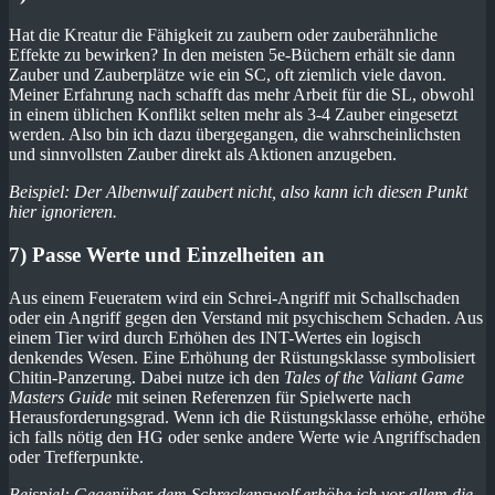
Hat die Kreatur die Fähigkeit zu zaubern oder zauberähnliche
Effekte zu bewirken? In den meisten 5e-Büchern erhält sie dann
Zauber und Zauberplätze wie ein SC, oft ziemlich viele davon.
Meiner Erfahrung nach schafft das mehr Arbeit für die SL, obwohl
in einem üblichen Konflikt selten mehr als 3-4 Zauber eingesetzt
werden. Also bin ich dazu übergegangen, die wahrscheinlichsten
und sinnvollsten Zauber direkt als Aktionen anzugeben.
Beispiel: Der Albenwulf zaubert nicht, also kann ich diesen Punkt
hier ignorieren.
7) Passe Werte und Einzelheiten an
Aus einem Feueratem wird ein Schrei-Angriff mit Schallschaden
oder ein Angriff gegen den Verstand mit psychischem Schaden. Aus
einem Tier wird durch Erhöhen des INT-Wertes ein logisch
denkendes Wesen. Eine Erhöhung der Rüstungsklasse symbolisiert
Chitin-Panzerung. Dabei nutze ich den
Tales of the Valiant Game
Masters Guide
mit seinen Referenzen für Spielwerte nach
Herausforderungsgrad. Wenn ich die Rüstungsklasse erhöhe, erhöhe
ich falls nötig den HG oder senke andere Werte wie Angriffschaden
oder Trefferpunkte.
Beispiel: Gegenüber dem Schreckenswolf erhöhe ich vor allem die