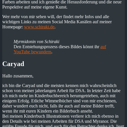
Farben arbeiten und ich genieße die Herausforderung und die neue
Perspektive auf meine eigene Kunst.
Wer mehr von mir sehen will, der findet mehr Infos und alle
wichtigen Links zu meinen Social Media Kanälen auf meiner
Homepage:
www.schiraki.de
.
Myrmidonin von Schiraki
Den Entstehungsprozess dieses Bildes könnt ihr
auf
YouTube bewundern
.
Caryad
Hallo zusammen,
ich bin die Caryad und die meisten kennen mich wahrscheinlich
schon von meiner jahrelangen Arbeit für DSA. In letzter Zeit habe
ich mich mehr im Kinderbuchbereich herumgetrieben, auch mit
einigem Erfolg. Etliche Wimmelbücher sind von mir erschienen,
daher wundert euch nicht, falls ihr auch auf meine Bilder trefft,
wenn ihr mit euren Kindern ein Bilderbuch anseht.
Bei meinen Kinderbuch Illustrationen verliere ich mich ebenso in
den Details wie bei meinen Arbeiten für DSA und Myranor. Die
größte Freude für mich, und auch für den Betrachter denke ich, liegt