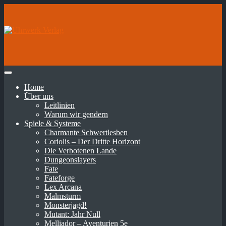
Home
Über uns
Leitlinien
Warum wir gendern
Spiele & Systeme
Charmante Schwertlesben
Coriolis – Der Dritte Horizont
Die Verbotenen Lande
Dungeonslayers
Fate
Fateforge
Lex Arcana
Malmsturm
Monsterjagd!
Mutant: Jahr Null
Melliador – Aventurien 5e