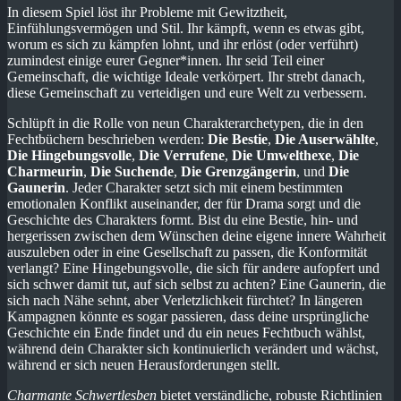
In diesem Spiel löst ihr Probleme mit Gewitztheit,
Einfühlungsvermögen und Stil. Ihr kämpft, wenn es etwas gibt,
worum es sich zu kämpfen lohnt, und ihr erlöst (oder verführt)
zumindest einige eurer Gegner*innen. Ihr seid Teil einer
Gemeinschaft, die wichtige Ideale verkörpert. Ihr strebt danach,
diese Gemeinschaft zu verteidigen und eure Welt zu verbessern.
Schlüpft in die Rolle von neun Charakterarchetypen, die in den
Fechtbüchern beschrieben werden:
Die Bestie
,
Die Auserwählte
,
Die Hingebungsvolle
,
Die Verrufene
,
Die Umwelthexe
,
Die
Charmeurin
,
Die Suchende
,
Die Grenzgängerin
, und
Die
Gaunerin
. Jeder Charakter setzt sich mit einem bestimmten
emotionalen Konflikt auseinander, der für Drama sorgt und die
Geschichte des Charakters formt. Bist du eine Bestie, hin- und
hergerissen zwischen dem Wünschen deine eigene innere Wahrheit
auszuleben oder in eine Gesellschaft zu passen, die Konformität
verlangt? Eine Hingebungsvolle, die sich für andere aufopfert und
sich schwer damit tut, auf sich selbst zu achten? Eine Gaunerin, die
sich nach Nähe sehnt, aber Verletzlichkeit fürchtet? In längeren
Kampagnen könnte es sogar passieren, dass deine ursprüngliche
Geschichte ein Ende findet und du ein neues Fechtbuch wählst,
während dein Charakter sich kontinuierlich verändert und wächst,
während er sich neuen Herausforderungen stellt.
Charmante Schwertlesben
bietet verständliche, robuste Richtlinien