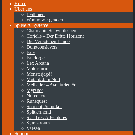
Home
Über uns
Leitlinien
Warum wir gendern
Spiele & Systeme
Charmante Schwertlesben
Coriolis – Der Dritte Horizont
Die Verbotenen Lande
Dungeonslayers
Fate
Fateforge
Lex Arcana
Malmsturm
Monsterjagd!
Mutant: Jahr Null
Melliador – Aventurien 5e
Myranor
Numenera
Runequest
So nicht, Schurke!
Splittermond
Star Trek Adventures
Symbaroum
Vaesen
Support