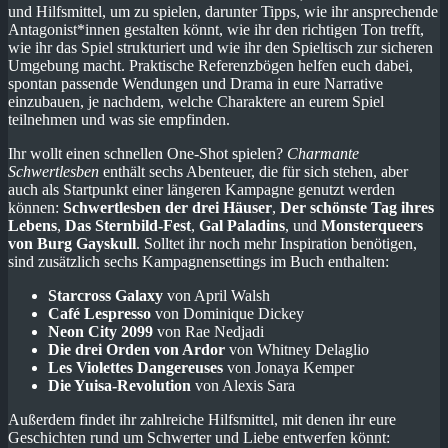
und Hilfsmittel, um zu spielen, darunter Tipps, wie ihr ansprechende
Antagonist*innen gestalten könnt, wie ihr den richtigen Ton trefft,
wie ihr das Spiel strukturiert und wie ihr den Spieltisch zur sicheren
Umgebung macht. Praktische Referenzbögen helfen euch dabei,
spontan passende Wendungen und Drama in eure Narrative
einzubauen, je nachdem, welche Charaktere an eurem Spiel
teilnehmen und was sie empfinden.
Ihr wollt einen schnellen One-Shot spielen?
Charmante
Schwertlesben
enthält sechs Abenteuer, die für sich stehen, aber
auch als Startpunkt einer längeren Kampagne genutzt werden
können:
Schwertlesben der drei Häuser
,
Der schönste Tag ihres
Lebens
,
Das Sternbild-Fest
,
Gal Paladins
, und
Monsterqueers
von Burg Gayskull
. Solltet ihr noch mehr Inspiration benötigen,
sind zusätzlich sechs Kampagnensettings im Buch enthalten:
Starcross Galaxy
von April Walsh
Café Lespresso
von Dominique Dickey
Neon City 2099
von Rae Nedjadi
Die drei Orden von Ardor
von Whitney Delaglio
Les Violettes Dangereuses
von Jonaya Kemper
Die Yuisa-Revolution
von Alexis Sara
Außerdem findet ihr zahlreiche Hilfsmittel, mit denen ihr eure
Geschichten rund um Schwerter und Liebe entwerfen könnt: