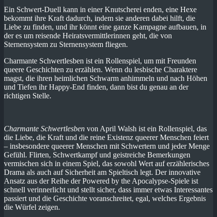
Ein Schwert-Duell kann in einer Knutscherei enden, eine Hexe
bekommt ihre Kraft dadurch, indem sie anderen dabei hilft, die
Liebe zu finden, und ihr könnt eine ganze Kampagne aufbauen, in
der es um reisende Heiratsvermittlerinnen geht, die von
Sternensystem zu Sternensystem fliegen.
Charmante Schwertlesben ist ein Rollenspiel, um mit Freunden
queere Geschichten zu erzählen. Wenn du lesbische Charaktere
magst, die ihren heimlichen Schwarm anhimmeln und nach Höhen
und Tiefen ihr Happy-End finden, dann bist du genau an der
richtigen Stelle.
Charmante Schwertlesben
von April Walsh ist ein Rollenspiel, das
die Liebe, die Kraft und die reine Existenz queerer Menschen feiert
– insbesondere queerer Menschen mit Schwertern und jeder Menge
Gefühl. Flirten, Schwertkampf und geistreiche Bemerkungen
vermischen sich in einem Spiel, das sowohl Wert auf erzählerisches
Drama als auch auf Sicherheit am Spieltisch legt. Der innovative
Ansatz aus der Reihe der Powered by the Apocalypse-Spiele ist
schnell verinnerlicht und stellt sicher, dass immer etwas Interessantes
passiert und die Geschichte voranschreitet, egal, welches Ergebnis
die Würfel zeigen.