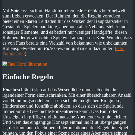
Mit
Fate
lässt sich im Handumdrehen jede erdenkliche Spielwelt
zum Leben erwecken. Der Rahmen, den die Regeln vorgeben,
bietet einen klaren Leitfaden für das Wirken der Hauptdarsteller in
Gestalt der Spielercharaktere, aber auch aller Nebendarsteller und
sonstiger Elemente, und es bedarf nur weniger Handgriffe, diesen
Rahmen der gewünschten Spielwelt anzupassen. Kein Wunder, dass
es von Fans bereits eine Vielzahl von bekannten wie unbekannten
Rollenspielwelten im
Fate
-Gewand gibt (mehr dazu unter:
Fate-
Fanmaterial
).
Einfache Regeln
Fate
beschränkt sich auf das Wesentliche ohne sich dabei in
irgendeiner Form einzuschränken. Mit einer überschaubaren Anzahl
von Handlungsmodellen lassen sich alle möglichen Ereignisse,
Hindernisse und Konflikte abbilden, so dass sich die Spielrunde
immer auf die Geschichte konzentrieren kann. Das Ein- oder
Umsteigen in griffige und dramatische Abenteuer war nie leichter.
Und wem das eingängige Konzept einmal ins Blut übergegangen
ist, der kann auch leicht neue Interpretationen der Regeln ins Spiel
bringen, um den Fokus einer Szene oder eines Abenteuers seinem