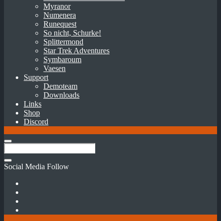
Myranor
Numenera
Runequest
So nicht, Schurke!
Splittermond
Star Trek Adventures
Symbaroum
Vaesen
Support
Demoteam
Downloads
Links
Shop
Discord
Social Media Follow