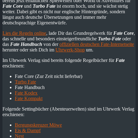
bereits jetzt erhältlichen Spielwelten oder World of Adventures für
Fate Core
und
Turbo Fate
ist enorm hoch, und sie wächst stetig
weiter. Dabei gibt es nicht nur englische Hintergründe, sondern
längst auch deutsche Übersetzungen und immer mehr
deutschsprachige Eigenentwürfe.
Lies die Regeln online
, lade Dir das Grundregelwerk für
Fate Core
,
das schnelle und besonders einsteigerfreundliche
Turbo-Fate
oder
das
Fate Handbuch
von der
offiziellen deutschen Fate-Internetseite
herunter oder sieh Dich im
Uhrwerk-Shop
um.
Im Uhrwerk Verlag sind bereits folgende Regelbücher für
Fate
erschienen:
Fate Core (Zur Zeit nicht lieferbar)
Turbo Fate
Fate Handbuch
Fate Kodex
Fate Kompakt
Folgende Settingbücher (Abenteuerwelten) sind im Uhrwerk Verlag
erschienen:
Bergungskreuzer Möwe
Eis & Dampf
Nest