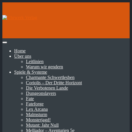
Home
Über uns
Leitlinien
Warum wir gendern
Spiele & Systeme
Charmante Schwertlesben
Coriolis – Der Dritte Horizont
Die Verbotenen Lande
Dungeonslayers
Fate
Fateforge
Lex Arcana
Malmsturm
Monsterjagd!
Mutant: Jahr Null
Melliador – Aventurien 5e