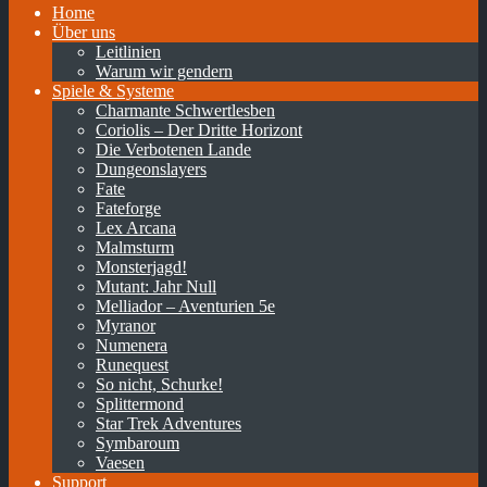
Home
Über uns
Leitlinien
Warum wir gendern
Spiele & Systeme
Charmante Schwertlesben
Coriolis – Der Dritte Horizont
Die Verbotenen Lande
Dungeonslayers
Fate
Fateforge
Lex Arcana
Malmsturm
Monsterjagd!
Mutant: Jahr Null
Melliador – Aventurien 5e
Myranor
Numenera
Runequest
So nicht, Schurke!
Splittermond
Star Trek Adventures
Symbaroum
Vaesen
Support