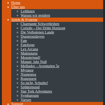
Home
Über uns
Leitlinien
Warum wir gendern
Spiele & Systeme
Charmante Schwertlesben
Coriolis – Der Dritte Horizont
Die Verbotenen Lande
Dungeonslayers
Fate
Fateforge
Lex Arcana
Malmsturm
Monsterjagd!
Mutant: Jahr Null
Melliador – Aventurien 5e
Myranor
Numenera
Runequest
So nicht, Schurke!
Splittermond
Star Trek Adventures
Symbaroum
Vaesen
Support