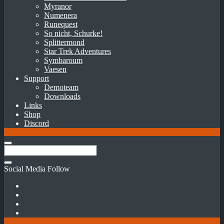
Myranor
Numenera
Runequest
So nicht, Schurke!
Splittermond
Star Trek Adventures
Symbaroum
Vaesen
Support
Demoteam
Downloads
Links
Shop
Discord
Social Media Follow