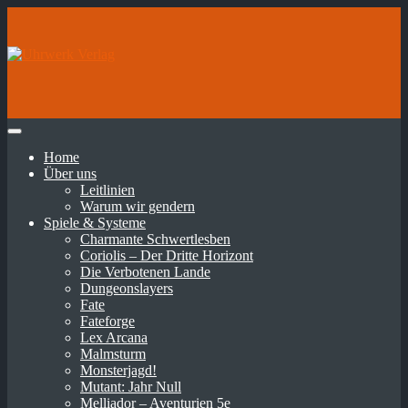
Home
Über uns
Leitlinien
Warum wir gendern
Spiele & Systeme
Charmante Schwertlesben
Coriolis – Der Dritte Horizont
Die Verbotenen Lande
Dungeonslayers
Fate
Fateforge
Lex Arcana
Malmsturm
Monsterjagd!
Mutant: Jahr Null
Melliador – Aventurien 5e