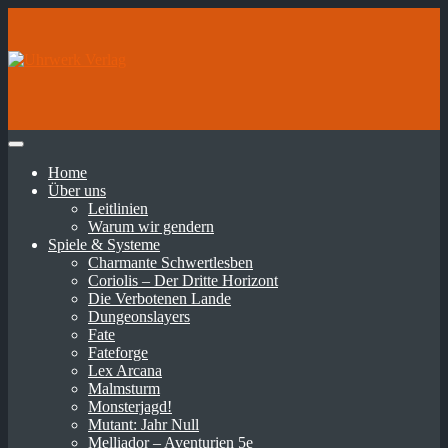
Home
Über uns
Leitlinien
Warum wir gendern
Spiele & Systeme
Charmante Schwertlesben
Coriolis – Der Dritte Horizont
Die Verbotenen Lande
Dungeonslayers
Fate
Fateforge
Lex Arcana
Malmsturm
Monsterjagd!
Mutant: Jahr Null
Melliador – Aventurien 5e