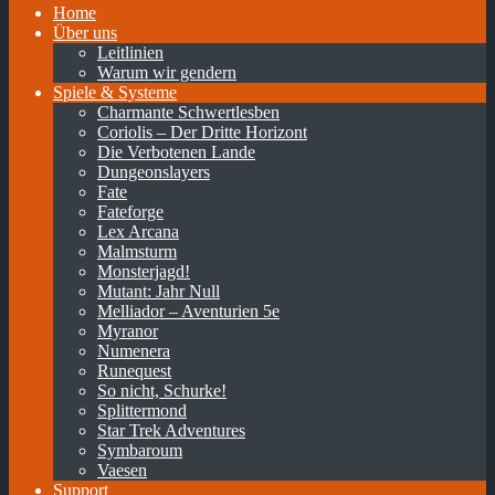
Home
Über uns
Leitlinien
Warum wir gendern
Spiele & Systeme
Charmante Schwertlesben
Coriolis – Der Dritte Horizont
Die Verbotenen Lande
Dungeonslayers
Fate
Fateforge
Lex Arcana
Malmsturm
Monsterjagd!
Mutant: Jahr Null
Melliador – Aventurien 5e
Myranor
Numenera
Runequest
So nicht, Schurke!
Splittermond
Star Trek Adventures
Symbaroum
Vaesen
Support