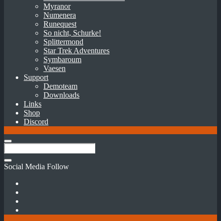
Myranor
Numenera
Runequest
So nicht, Schurke!
Splittermond
Star Trek Adventures
Symbaroum
Vaesen
Support
Demoteam
Downloads
Links
Shop
Discord
Social Media Follow