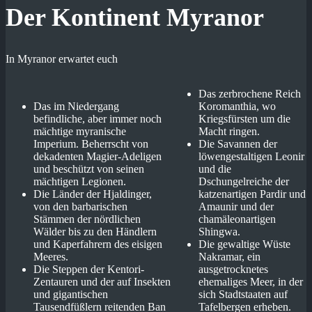
Der Kontinent Myranor
In Myranor erwartet euch
Das zerbrochene Reich
Das im Niedergang
Koromanthia, wo
befindliche, aber immer noch
Kriegsfürsten um die
mächtige myranische
Macht ringen.
Imperium. Beherrscht von
Die Savannen der
dekadenten Magier-Adeligen
löwengestaltigen Leonir
und beschützt von seinen
und die
mächtigen Legionen.
Dschungelreiche der
Die Länder der Hjaldinger,
katzenartigen Pardir und
von den barbarischen
Amaunir und der
Stämmen der nördlichen
chamäleonartigen
Wälder bis zu den Händlern
Shingwa.
und Kaperfahrern des eisigen
Die gewaltige Wüste
Meeres.
Nakramar, ein
Die Steppen der Kentori-
ausgetrocknetes
Zentauren und der auf Insekten
ehemaliges Meer, in der
und gigantischen
sich Stadtstaaten auf
Tausendfüßlern reitenden Ban
Tafelbergen erheben.