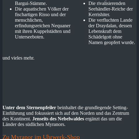
Bargui-Stämme.
Die rivalisierenden
Die aquatischen Völker der
Seehändler-Reiche der
fischartigen Risso und der
Kerrishiter.
menschlichen,
Die verfluchten Lande
erfindungsreichen Nequaner
der Draydalan, dessen
mit ihren Kuppelstädten und
Lebenskraft dem
Unterseeboten.
Schädelgott ohne
Namen geopfert wurde.
und vieles mehr.
Unter dem Sternenpfeiler
beinhaltet die grundlegende Setting-
Einführung und fokussiert sich auf den Norden und das Zentrum
des Kontinent.
Jenseits des Nebelwaldes
ergänzt das um die
Länder des südlichen Myranors.
Zu Myranor im Uhrwerk-Shop