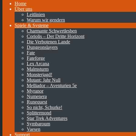
Home
Über uns
Leitlinien
Warum wir gendern
Spiele & Systeme
Charmante Schwertlesben
Coriolis – Der Dritte Horizont
Die Verbotenen Lande
Dungeonslayers
Fate
Fateforge
Lex Arcana
Malmsturm
Monsterjagd!
Mutant: Jahr Null
Melliador – Aventurien 5e
Myranor
Numenera
Runequest
So nicht, Schurke!
Splittermond
Star Trek Adventures
Symbaroum
Vaesen
Support