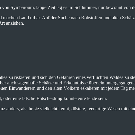
ch von Symbaroum, lange Zeit lag es im Schlummer, nur bewohnt von 
nd machen Land urbar. Auf der Suche nach Rohstoffen und alten Schätze
Art anziehen.
, alles zu riskieren und sich den Gefahren eines verfluchten Waldes zu s
aber auch sagenhafte Schätze und Erkenntnisse über ein untergegangen
uen Einwanderern und den alten Völkern eskalieren mit jedem Tag me
 oder eine falsche Entscheidung könnte eure letzte sein.
z anders, als ihr sie vielleicht kennt, düstere, feenartige Wesen mit e