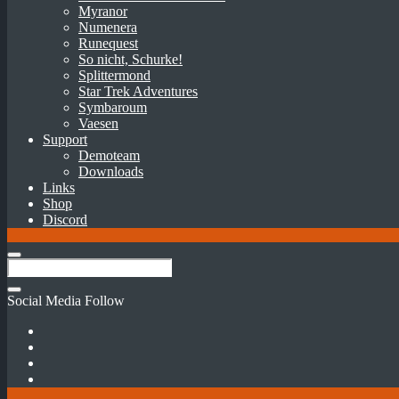
Myranor
Numenera
Runequest
So nicht, Schurke!
Splittermond
Star Trek Adventures
Symbaroum
Vaesen
Support
Demoteam
Downloads
Links
Shop
Discord
Social Media Follow