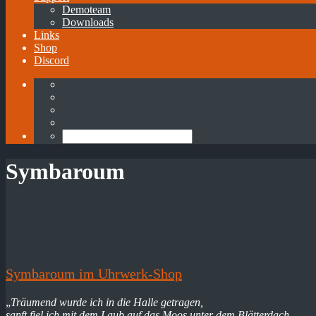
Demoteam
Downloads
Links
Shop
Discord
Symbaroum
Symbaroum im Uhrwerk-Shop
„
Träumend wurde ich in die Halle getragen,
sanft fiel ich mit dem Laub auf das Moos unter dem Blätterdach.