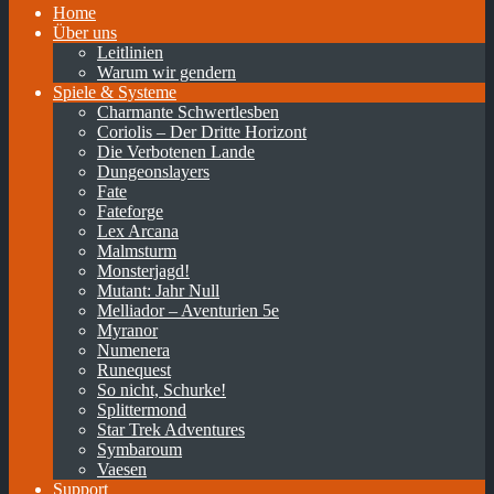
Home
Über uns
Leitlinien
Warum wir gendern
Spiele & Systeme
Charmante Schwertlesben
Coriolis – Der Dritte Horizont
Die Verbotenen Lande
Dungeonslayers
Fate
Fateforge
Lex Arcana
Malmsturm
Monsterjagd!
Mutant: Jahr Null
Melliador – Aventurien 5e
Myranor
Numenera
Runequest
So nicht, Schurke!
Splittermond
Star Trek Adventures
Symbaroum
Vaesen
Support