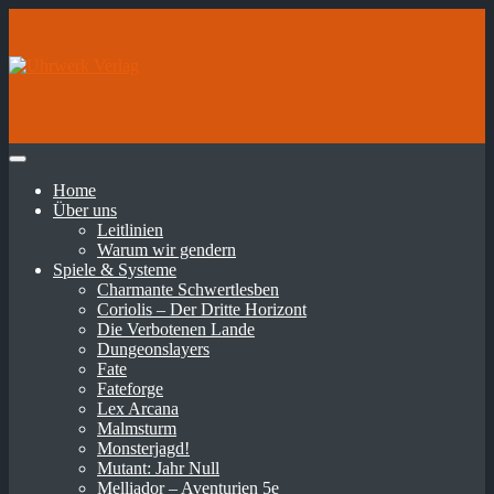
Home
Über uns
Leitlinien
Warum wir gendern
Spiele & Systeme
Charmante Schwertlesben
Coriolis – Der Dritte Horizont
Die Verbotenen Lande
Dungeonslayers
Fate
Fateforge
Lex Arcana
Malmsturm
Monsterjagd!
Mutant: Jahr Null
Melliador – Aventurien 5e