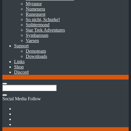
Myranor
Numenera
Runequest
So nicht, Schurke!
Splittermond
Star Trek Adventures
Symbaroum
Vaesen
Support
Demoteam
Downloads
Links
Shop
Discord
Social Media Follow