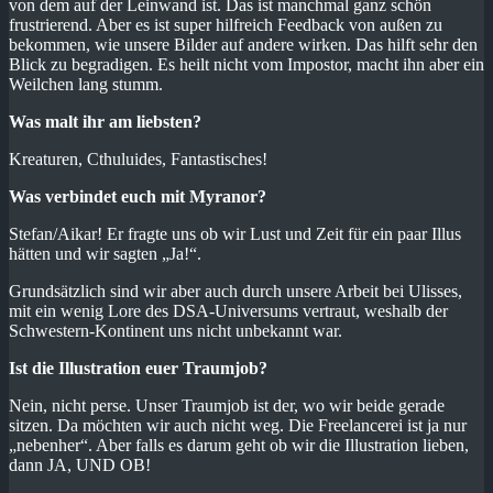
von dem auf der Leinwand ist. Das ist manchmal ganz schön
frustrierend. Aber es ist super hilfreich Feedback von außen zu
bekommen, wie unsere Bilder auf andere wirken. Das hilft sehr den
Blick zu begradigen. Es heilt nicht vom Impostor, macht ihn aber ein
Weilchen lang stumm.
Was malt ihr am liebsten?
Kreaturen, Cthuluides, Fantastisches!
Was verbindet euch mit Myranor?
Stefan/Aikar! Er fragte uns ob wir Lust und Zeit für ein paar Illus
hätten und wir sagten „Ja!“.
Grundsätzlich sind wir aber auch durch unsere Arbeit bei Ulisses,
mit ein wenig Lore des DSA-Universums vertraut, weshalb der
Schwestern-Kontinent uns nicht unbekannt war.
Ist die Illustration euer Traumjob?
Nein, nicht perse. Unser Traumjob ist der, wo wir beide gerade
sitzen. Da möchten wir auch nicht weg. Die Freelancerei ist ja nur
„nebenher“. Aber falls es darum geht ob wir die Illustration lieben,
dann JA, UND OB!