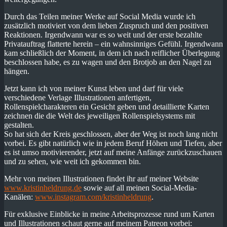
Durch das Teilen meiner Werke auf Social Media wurde ich
zusätzlich motiviert von dem lieben Zuspruch und den positiven
Reaktionen. Irgendwann war es so weit und der erste bezahlte
Privatauftrag flatterte herein – ein wahnsinniges Gefühl. Irgendwann
kam schließlich der Moment, in dem ich nach reiflicher Überlegung
beschlossen habe, es zu wagen und den Brotjob an den Nagel zu
hängen.
Jetzt kann ich von meiner Kunst leben und darf für viele
verschiedene Verlage Illustrationen anfertigen,
Rollenspielcharakteren ein Gesicht geben und detaillierte Karten
zeichnen die die Welt des jeweiligen Rollenspielsystems mit
gestalten.
So hat sich der Kreis geschlossen, aber der Weg ist noch lang nicht
vorbei. Es gibt natürlich wie in jedem Beruf Höhen und Tiefen, aber
es ist umso motivierender, jetzt auf meine Anfänge zurückzuschauen
und zu sehen, wie weit ich gekommen bin.
Mehr von meinen Illustrationen findet ihr auf meiner Website
www.kristinheldrung.de
sowie auf all meinen Social-Media-
Kanälen:
www.instagram.com/kristinheldrung
.
Für exklusive Einblicke in meine Arbeitsprozesse rund um Karten
und Illustrationen schaut gerne auf meinem Patreon vorbei: