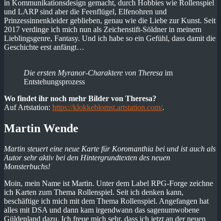
in Kommunikationsdesign gemacht, durch Hobbies wie Rollenspiel
und LARP sind aber die Feenflügel, Elfenohren und
Prinzessinnenkleider geblieben, genau wie die Liebe zur Kunst. Seit
2017 verdinge ich mich nun als Zeichenstift-Söldner in meinem
Lieblingsgenre, Fantasy. Und ich habe so ein Gefühl, dass damit die
Geschichte erst anfängt…
Die ersten Myranor-Charaktere von Theresa
im
Entstehungsprozess
Wo findet ihr noch mehr Bilder von Theresa?
Auf Artstation:
https://klokkeblomst.artstation.com/
.
Martin Wende
Martin steuert eine neue Karte für Koromanthia bei und ist auch als
Autor sehr aktiv bei den Hintergrundtexten des neuen
Monsterbuchs!
Moin, mein Name ist Martin. Unter dem Label RPG-Forge zeichne
ich Karten zum Thema Rollenspiel. Seit ich denken kann,
beschäftige ich mich mit dem Thema Rollenspiel. Angefangen hat
alles mit DSA und dann kam irgendwann das sagenumwobene
Güldenland dazu. Ich freue mich sehr, dass ich jetzt an der neuen