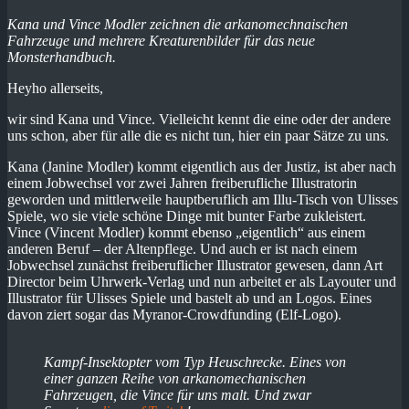
Kana und Vince Modler zeichnen die arkanomechnaischen
Fahrzeuge und mehrere Kreaturenbilder für das neue
Monsterhandbuch.
Heyho allerseits,
wir sind Kana und Vince. Vielleicht kennt die eine oder der andere
uns schon, aber für alle die es nicht tun, hier ein paar Sätze zu uns.
Kana (Janine Modler) kommt eigentlich aus der Justiz, ist aber nach
einem Jobwechsel vor zwei Jahren freiberufliche Illustratorin
geworden und mittlerweile hauptberuflich am Illu-Tisch von Ulisses
Spiele, wo sie viele schöne Dinge mit bunter Farbe zukleistert.
Vince (Vincent Modler) kommt ebenso „eigentlich“ aus einem
anderen Beruf – der Altenpflege. Und auch er ist nach einem
Jobwechsel zunächst freiberuflicher Illustrator gewesen, dann Art
Director beim Uhrwerk-Verlag und nun arbeitet er als Layouter und
Illustrator für Ulisses Spiele und bastelt ab und an Logos. Eines
davon ziert sogar das Myranor-Crowdfunding (Elf-Logo).
Kampf-Insektopter vom Typ Heuschrecke. Eines von
einer ganzen Reihe von arkanomechanischen
Fahrzeugen, die Vince für uns malt.
Und zwar