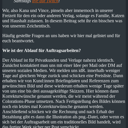
Samstags
live auf Twitch
!
Wir, also Kana und Vince, pinseln aber immernoch in unserer
Freizeit für den ein oder anderen Verlag, solange es Familie, Katzen
und Haushalt zulassen. In diesem Beitrag seht ihr ein bisschen was
von unserem Zeichentisch.
Häufig gestellte Fragen an uns haben wir hier mal gelistet und für
euch beantwortet.
Wie ist der Ablauf für Auftragsarbeiten?
Der Ablauf ist für Privatkunden und Verlage nahezu identisch.
Zunächst kontaktiert man uns mit einer Idee per Mail oder DM auf
unseren sozialen Medien. Wir melden uns idR. innerhalb weniger
Tage auf gleichem Wege zurück und schicken eine Preisliste. Dann
erhalten wir von Kund:innen Briefingdaten und Referenzen zum
gewünschten Bild und diese wiederum erhalten wenige Tage später
von uns eine bis drei aussagekräftige Skizzen. Hier können dann
Korrekturwünsche genannt werden, die wir meist während der
Colorations-Phase umsetzen. Nach Fertigstellung des Bildes können
noch ein letztes mal Korrekturwünsche genannt werden.
Anschließend schicken wir die Rechnung und nach Erhalt der
Bezahlung gibt es dann die Illustration als png.-Datei, oder wenn es
sich bei der Auftragsarbeit um ein traditionelles Bild handelt, wird
das fertige Werk sicher per Post verschickt.