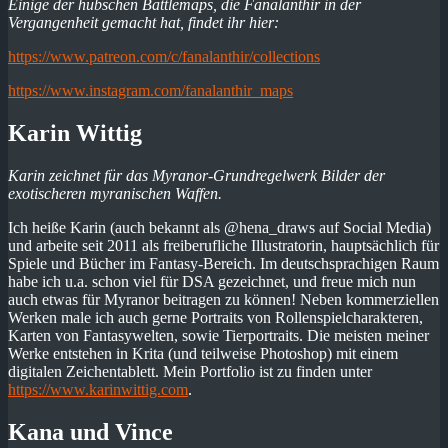
Einige der hübschen Battlemaps, die Fanalanthir in der
Vergangenheit gemacht hat, findet ihr hier:
https://www.patreon.com/c/fanalanthir/collections
https://www.instagram.com/fanalanthir_maps
Karin Wittig
Karin zeichnet für das Myranor-Grundregelwerk Bilder der
exotischeren myranischen Waffen.
Ich heiße Karin (auch bekannt als @hena_draws auf Social Media)
und arbeite seit 2011 als freiberufliche Illustratorin, hauptsächlich für
Spiele und Bücher im Fantasy-Bereich. Im deutschsprachigen Raum
habe ich u.a. schon viel für DSA gezeichnet, und freue mich nun
auch etwas für Myranor beitragen zu können! Neben kommerziellen
Werken male ich auch gerne Portraits von Rollenspielcharakteren,
Karten von Fantasywelten, sowie Tierportraits. Die meisten meiner
Werke entstehen in Krita (und teilweise Photoshop) mit einem
digitalen Zeichentablett. Mein Portfolio ist zu finden unter
https://www.karinwittig.com
.
Kana und Vince