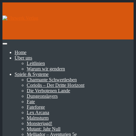
Home
Über uns
Leitlinien
Warum wir gendern
Spiele & Systeme
Charmante Schwertlesben
Coriolis – Der Dritte Horizont
Die Verbotenen Lande
Dungeonslayers
Fate
Fateforge
Lex Arcana
Malmsturm
Monsterjagd!
Mutant: Jahr Null
Melliador – Aventurien 5e