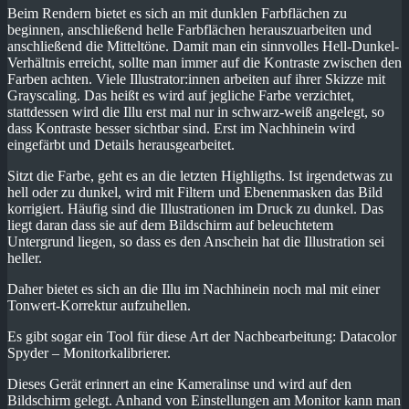
Beim Rendern bietet es sich an mit dunklen Farbflächen zu
beginnen, anschließend helle Farbflächen herauszuarbeiten und
anschließend die Mitteltöne. Damit man ein sinnvolles Hell-Dunkel-
Verhältnis erreicht, sollte man immer auf die Kontraste zwischen den
Farben achten. Viele Illustrator:innen arbeiten auf ihrer Skizze mit
Grayscaling. Das heißt es wird auf jegliche Farbe verzichtet,
stattdessen wird die Illu erst mal nur in schwarz-weiß angelegt, so
dass Kontraste besser sichtbar sind. Erst im Nachhinein wird
eingefärbt und Details herausgearbeitet.
Sitzt die Farbe, geht es an die letzten Highligths. Ist irgendetwas zu
hell oder zu dunkel, wird mit Filtern und Ebenenmasken das Bild
korrigiert. Häufig sind die Illustrationen im Druck zu dunkel. Das
liegt daran dass sie auf dem Bildschirm auf beleuchtetem
Untergrund liegen, so dass es den Anschein hat die Illustration sei
heller.
Daher bietet es sich an die Illu im Nachhinein noch mal mit einer
Tonwert-Korrektur aufzuhellen.
Es gibt sogar ein Tool für diese Art der Nachbearbeitung: Datacolor
Spyder – Monitorkalibrierer.
Dieses Gerät erinnert an eine Kameralinse und wird auf den
Bildschirm gelegt. Anhand von Einstellungen am Monitor kann man