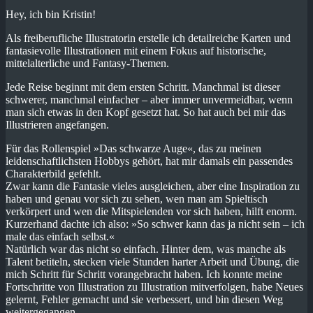
Hey, ich bin Kristin!
Als freiberufliche Illustratorin erstelle ich detailreiche Karten und
fantasievolle Illustrationen mit einem Fokus auf historische,
mittelalterliche und Fantasy-Themen.
Jede Reise beginnt mit dem ersten Schritt. Manchmal ist dieser
schwerer, manchmal einfacher – aber immer unvermeidbar, wenn
man sich etwas in den Kopf gesetzt hat. So hat auch bei mir das
Illustrieren angefangen.
Für das Rollenspiel »Das schwarze Auge«, das zu meinen
leidenschaftlichsten Hobbys gehört, hat mir damals ein passendes
Charakterbild gefehlt.
Zwar kann die Fantasie vieles ausgleichen, aber eine Inspiration zu
haben und genau vor sich zu sehen, wen man am Spieltisch
verkörpert und wen die Mitspielenden vor sich haben, hilft enorm.
Kurzerhand dachte ich also: »So schwer kann das ja nicht sein – ich
male das einfach selbst.«
Natürlich war das nicht so einfach. Hinter dem, was manche als
Talent betiteln, stecken viele Stunden harter Arbeit und Übung, die
mich Schritt für Schritt vorangebracht haben. Ich konnte meine
Fortschritte von Illustration zu Illustration mitverfolgen, habe Neues
gelernt, Fehler gemacht und sie verbessert, und bin diesen Weg
weitergegangen.