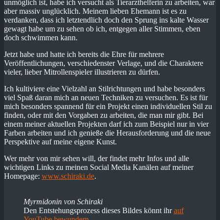
unmöglich ist, habe ich versucht als Tierarzthelferin zu arbeiten, war
aber massiv unglücklich. Meinem lieben Ehemann ist es zu
verdanken, dass ich letztendlich doch den Sprung ins kalte Wasser
gewagt habe um zu sehen ob ich, entgegen aller Stimmen, eben
doch schwimmen kann.
Jetzt habe und hatte ich bereits die Ehre für mehrere
Veröffentlichungen, verschiedenster Verlage, und die Charaktere
vieler, lieber Mitrollenspieler illustrieren zu dürfen.
Ich kultiviere eine Vielzahl an Stilrichtungen und habe besonders
viel Spaß daran mich an neuen Techniken zu versuchen. Es ist für
mich besonders spannend für ein Projekt einen individuellen Stil zu
finden, oder mit den Vorgaben zu arbeiten, die man mir gibt. Bei
einem meiner aktuellen Projekten darf ich zum Beispiel nur in vier
Farben arbeiten und ich genieße die Herausforderung und die neue
Perspektive auf meine eigene Kunst.
Wer mehr von mir sehen will, der findet mehr Infos und alle
wichtigen Links zu meinen Social Media Kanälen auf meiner
Homepage:
www.schiraki.de
.
Myrmidonin von Schiraki
Den Entstehungsprozess dieses Bildes könnt ihr
auf
YouTube bewundern
.