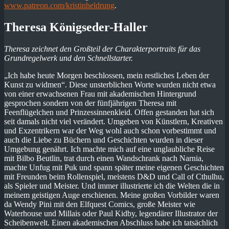
www.patreon.com/kristinheldrung
.
Theresa Königseder-Haller
Theresa zeichnet den Großteil der Charakterportraits für das
Grundregelwerk und den Schnellstarter.
„Ich habe heute Morgen beschlossen, mein restliches Leben der
Kunst zu widmen“. Diese unsterblichen Worte wurden nicht etwa
von einer erwachsenen Frau mit akademischen Hintergrund
gesprochen sondern von der fünfjährigen Theresa mit
Feenflügelchen und Prinzessinnenkleid. Offen gestanden hat sich
seit damals nicht viel verändert. Umgeben von Künstlern, Kreativen
und Exzentrikern war der Weg wohl auch schon vorbestimmt und
auch die Liebe zu Büchern und Geschichten wurden in dieser
Umgebung genährt. Ich machte mich auf eine unglaubliche Reise
mit Bilbo Beutlin, trat durch einen Wandschrank nach Narnia,
machte Unfug mit Puk und spann später meine eigenen Geschichten
mit Freunden beim Rollenspiel, meistens D&D und Call of Cthulhu,
als Spieler und Meister. Und immer illustrierte ich die Welten die in
meinem geistigen Auge erschienen. Meine großen Vorbilder waren
da Wendy Pini mit den Elfquest Comics, große Meister wie
Waterhouse und Millais oder Paul Kidby, legendärer Illustrator der
Scheibenwelt. Einen akademischen Abschluss habe ich tatsächlich