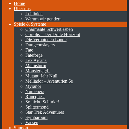
Home
Über uns
Leitlinien
Warum wir gendern
Spiele & Systeme
Charmante Schwertlesben
Coriolis – Der Dritte Horizont
Die Verbotenen Lande
Dungeonslayers
Fate
Fateforge
Lex Arcana
Malmsturm
Monsterjagd!
Mutant: Jahr Null
Melliador – Aventurien 5e
Myranor
Numenera
Runequest
So nicht, Schurke!
Splittermond
Star Trek Adventures
Symbaroum
Vaesen
Support