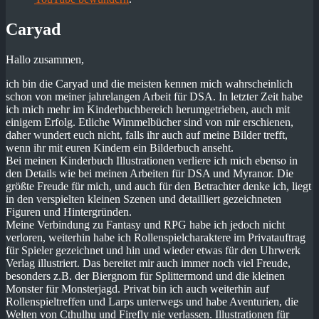
Caryad
Hallo zusammen,
ich bin die Caryad und die meisten kennen mich wahrscheinlich
schon von meiner jahrelangen Arbeit für DSA. In letzter Zeit habe
ich mich mehr im Kinderbuchbereich herumgetrieben, auch mit
einigem Erfolg. Etliche Wimmelbücher sind von mir erschienen,
daher wundert euch nicht, falls ihr auch auf meine Bilder trefft,
wenn ihr mit euren Kindern ein Bilderbuch anseht.
Bei meinen Kinderbuch Illustrationen verliere ich mich ebenso in
den Details wie bei meinen Arbeiten für DSA und Myranor. Die
größte Freude für mich, und auch für den Betrachter denke ich, liegt
in den verspielten kleinen Szenen und detailliert gezeichneten
Figuren und Hintergründen.
Meine Verbindung zu Fantasy und RPG habe ich jedoch nicht
verloren, weiterhin habe ich Rollenspielcharaktere im Privatauftrag
für Spieler gezeichnet und hin und wieder etwas für den Uhrwerk
Verlag illustriert. Das bereitet mir auch immer noch viel Freude,
besonders z.B. der Biergnom für Splittermond und die kleinen
Monster für Monsterjagd. Privat bin ich auch weiterhin auf
Rollenspieltreffen und Larps unterwegs und habe Aventurien, die
Welten von Cthulhu und Firefly nie verlassen. Illustrationen für