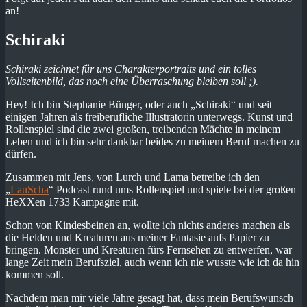
an!
Schiraki
Schiraki zeichnet für uns Charakterportraits und ein tolles
Vollseitenbild, das noch eine Überraschung bleiben soll ;).
Hey! Ich bin Stephanie Bünger, oder auch „Schiraki“ und seit
einigen Jahren als freiberufliche Illustratorin unterwegs. Kunst und
Rollenspiel sind die zwei großen, treibenden Mächte in meinem
Leben und ich bin sehr dankbar beides zu meinem Beruf machen zu
dürfen.
Zusammen mit Jens, von Lurch und Lama betreibe ich den
„
LauScha
“ Podcast rund ums Rollenspiel und spiele bei der großen
HeXXen 1733 Kampagne mit.
Schon von Kindesbeinen an, wollte ich nichts anderes machen als
die Helden und Kreaturen aus meiner Fantasie aufs Papier zu
bringen. Monster und Kreaturen fürs Fernsehen zu entwerfen, war
lange Zeit mein Berufsziel, auch wenn ich nie wusste wie ich da hin
kommen soll.
Nachdem man mir viele Jahre gesagt hat, dass mein Berufswunsch