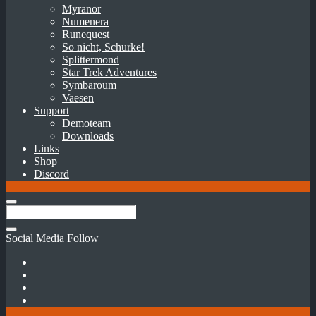
Myranor
Numenera
Runequest
So nicht, Schurke!
Splittermond
Star Trek Adventures
Symbaroum
Vaesen
Support
Demoteam
Downloads
Links
Shop
Discord
Social Media Follow