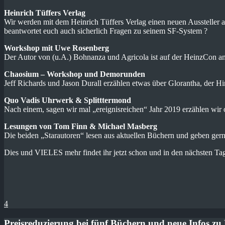
Heinrich Tüffers Verlag
Wir werden mit dem Heinrich Tüffers Verlag einen neuen Aussteller
beantwortet euch auch sicherlich Fragen zu seinem SF-System ?
Workshop mit Uwe Rosenberg
Der Autor von (u.A.) Bohnanza und Agricola ist auf der HeinzCon an
Chaosium – Workshop und Demorunden
Jeff Richards und Jason Durall erzählen etwas über Glorantha, der 
Quo Vadis Uhrwerk & Splitttermond
Nach einem, sagen wir mal „ereignisreichen“ Jahr 2019 erzählen wir 
Lesungen von Tom Finn & Michael Masberg
Die beiden „Starautoren“ lesen aus aktuellen Büchern und geben ge
Dies und VIELES mehr findet ihr jetzt schon und in den nächsten 
4
Preisreduzierung bei fünf Büchern und neue Infos z