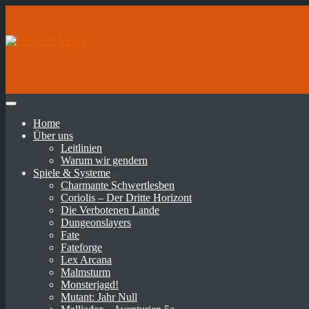
Home
Über uns
Leitlinien
Warum wir gendern
Spiele & Systeme
Charmante Schwertlesben
Coriolis – Der Dritte Horizont
Die Verbotenen Lande
Dungeonslayers
Fate
Fateforge
Lex Arcana
Malmsturm
Monsterjagd!
Mutant: Jahr Null