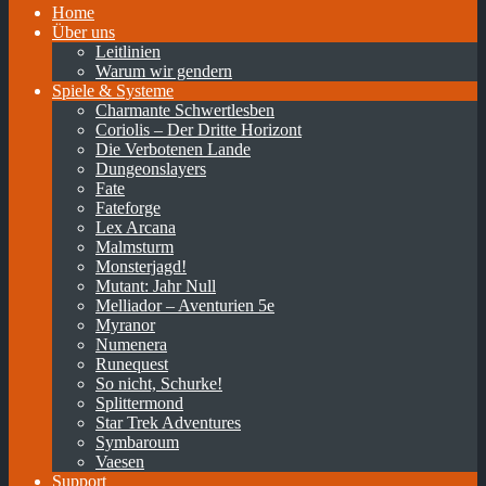
Home
Über uns
Leitlinien
Warum wir gendern
Spiele & Systeme
Charmante Schwertlesben
Coriolis – Der Dritte Horizont
Die Verbotenen Lande
Dungeonslayers
Fate
Fateforge
Lex Arcana
Malmsturm
Monsterjagd!
Mutant: Jahr Null
Melliador – Aventurien 5e
Myranor
Numenera
Runequest
So nicht, Schurke!
Splittermond
Star Trek Adventures
Symbaroum
Vaesen
Support