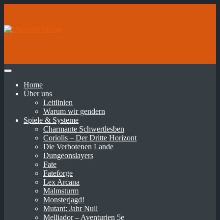
Home
Über uns
Leitlinien
Warum wir gendern
Spiele & Systeme
Charmante Schwertlesben
Coriolis – Der Dritte Horizont
Die Verbotenen Lande
Dungeonslayers
Fate
Fateforge
Lex Arcana
Malmsturm
Monsterjagd!
Mutant: Jahr Null
Melliador – Aventurien 5e