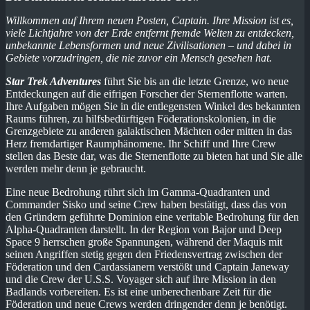
Willkommen auf Ihrem neuen Posten, Captain. Ihre Mission ist es,
viele Lichtjahre von der Erde entfernt fremde Welten zu entdecken,
unbekannte Lebensformen und neue Zivilisationen – und dabei in
Gebiete vorzudringen, die nie zuvor ein Mensch gesehen hat.
Star Trek Adventures
führt Sie bis an die letzte Grenze, wo neue
Entdeckungen auf die eifrigen Forscher der Sternenflotte warten.
Ihre Aufgaben mögen Sie in die entlegensten Winkel des bekannten
Raums führen, zu hilfsbedürftigen Föderationskolonien, in die
Grenzgebiete zu anderen galaktischen Mächten oder mitten in das
Herz fremdartiger Raumphänomene. Ihr Schiff und Ihre Crew
stellen das Beste dar, was die Sternenflotte zu bieten hat und Sie alle
werden mehr denn je gebraucht.
Eine neue Bedrohung rührt sich im Gamma-Quadranten und
Commander Sisko und seine Crew haben bestätigt, dass das von
den Gründern geführte Dominion eine veritable Bedrohung für den
Alpha-Quadranten darstellt. In der Region von Bajor und Deep
Space 9 herrschen große Spannungen, während der Maquis mit
seinen Angriffen stetig gegen den Friedensvertrag zwischen der
Föderation und den Cardassianern verstößt und Captain Janeway
und die Crew der U.S.S. Voyager sich auf ihre Mission in den
Badlands vorbereiten. Es ist eine unberechenbare Zeit für die
Föderation und neue Crews werden dringender denn je benötigt.