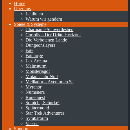
Home
Über uns
Leitlinien
Warum wir gendern
Spiele & Systeme
Charmante Schwertlesben
Coriolis – Der Dritte Horizont
Die Verbotenen Lande
Dungeonslayers
Fate
Fateforge
Lex Arcana
Malmsturm
Monsterjagd!
Mutant: Jahr Null
Melliador – Aventurien 5e
Myranor
Numenera
Runequest
So nicht, Schurke!
Splittermond
Star Trek Adventures
Symbaroum
Vaesen
Support