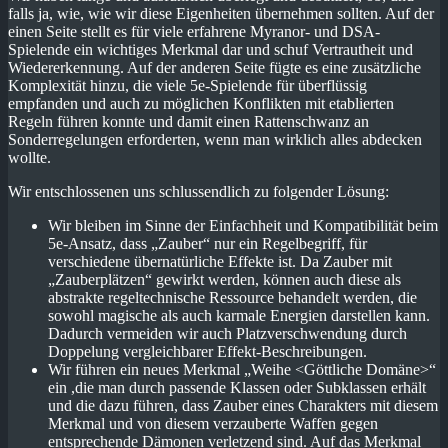
falls ja, wie, wie wir diese Eigenheiten übernehmen sollten. Auf der
einen Seite stellt es für viele erfahrene Myranor- und DSA-
Spielende ein wichtiges Merkmal dar und schuf Vertrautheit und
Wiedererkennung. Auf der anderen Seite fügte es eine zusätzliche
Komplexität hinzu, die viele 5e-Spielende für überflüssig
empfanden und auch zu möglichen Konflikten mit etablierten
Regeln führen konnte und damit einen Rattenschwanz an
Sonderregelungen erforderten, wenn man wirklich alles abdecken
wollte.
Wir entschlossenen uns schlussendlich zu folgender Lösung:
Wir bleiben im Sinne der Einfachheit und Kompatibilität beim
5e-Ansatz, dass „Zauber“ nur ein Regelbegriff, für
verschiedene übernatürliche Effekte ist. Da Zauber mit
„Zauberplätzen“ gewirkt werden, können auch diese als
abstrakte regeltechnische Ressource behandelt werden, die
sowohl magische als auch karmale Energien darstellen kann.
Dadurch vermeiden wir auch Platzverschwendung durch
Doppelung vergleichbarer Effekt-Beschreibungen.
Wir führen ein neues Merkmal „Weihe <Göttliche Domäne>“
ein ,die man durch passende Klassen oder Subklassen erhält
und die dazu führen, dass Zauber eines Charakters mit diesem
Merkmal und von diesem verzauberte Waffen gegen
entsprechende Dämonen verletzend sind. Auf das Merkmal