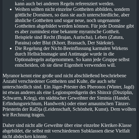
kann auch bei anderen Regeln referenziert werden.
Weihen sollten nicht einzelne Gottheiten abbilden, sondern
göttliche Domänen, so dass sie auch unterschiedliche, aber
ähnliche Gottheiten und sogar neue, noch ungenannte
Gottheiten abgebildet werden können. Für jede Domäne gibt
es aber zumindest eine bekannte myranische Gottheit.
Beispiele sind Recht (Brajan, Aurischa), Leben (Zatura,
Paraina) oder Blut (Khorr, Brassach, Der Stärkste).
Die Regelung der Nicht-Beeinflussung karmalen Wirkens
durch Hellsichtsmagie und Antimagie wurde in die
Optionalregeln aufgenommen. So kann jede Gruppe selbst
entscheiden, ob sie diese Eigenheit verwenden will.
Myranor kennt eine große und nicht abschließend beschriebene
Anzahl verschiedener Gottheiten und Kulte, die auch sehr
unterschiedlich sind. Ein Jäger-Priester des Pheronos (Winter, Jagd)
ist etwas anderes als eine Legionspredigerin des Shinxir (Disziplin,
Schwarm, Krieg), ein städtischer Geweihter der Siminia (Handel,
Erfindungsreichtum, Handwerk) oder einer amaunischen Tänzer-
Priesterin der RaDja (Leidenschaft, Schönheit, Kunst). Dem wollten
wir Rechnung tragen.
Daher sind nicht alle Geweihte über eine einzelne Kleriker-Klasse
abgebildet, die selbst mit verschiedenen Subklassen diese Vielfalt
nicht abdecken könnte.