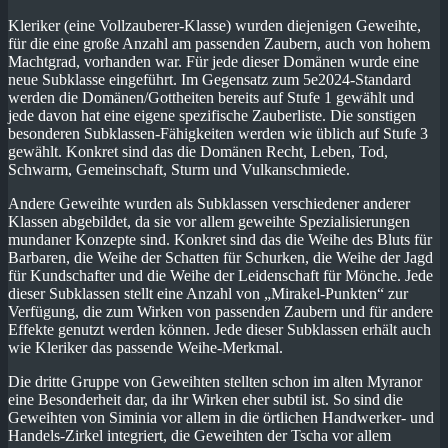
Kleriker (eine Vollzauberer-Klasse) wurden diejenigen Geweihte,
für die eine große Anzahl am passenden Zaubern, auch von hohem
Machtgrad, vorhanden war. Für jede dieser Domänen wurde eine
neue Subklasse eingeführt. Im Gegensatz zum 5e2024-Standard
werden die Domänen/Gottheiten bereits auf Stufe 1 gewählt und
jede davon hat eine eigene spezifische Zauberliste. Die sonstigen
besonderen Subklassen-Fähigkeiten werden wie üblich auf Stufe 3
gewählt. Konkret sind das die Domänen Recht, Leben, Tod,
Schwarm, Gemeinschaft, Sturm und Vulkanschmiede.
Andere Geweihte wurden als Subklassen verschiedener anderer
Klassen abgebildet, da sie vor allem geweihte Spezialisierungen
mundaner Konzepte sind. Konkret sind das die Weihe des Bluts für
Barbaren, die Weihe der Schatten für Schurken, die Weihe der Jagd
für Kundschafter und die Weihe der Leidenschaft für Mönche. Jede
dieser Subklassen stellt eine Anzahl von „Mirakel-Punkten“ zur
Verfügung, die zum Wirken von passenden Zaubern und für andere
Effekte genutzt werden können. Jede dieser Subklassen erhält auch
wie Kleriker das passende Weihe-Merkmal.
Die dritte Gruppe von Geweihten stellten schon im alten Myranor
eine Besonderheit dar, da ihr Wirken eher subtil ist. So sind die
Geweihten von Siminia vor allem in die örtlichen Handwerker- und
Handels-Zirkel integriert, die Geweihten der Tscha vor allem