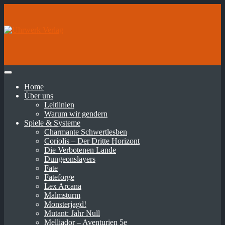
Home
Über uns
Leitlinien
Warum wir gendern
Spiele & Systeme
Charmante Schwertlesben
Coriolis – Der Dritte Horizont
Die Verbotenen Lande
Dungeonslayers
Fate
Fateforge
Lex Arcana
Malmsturm
Monsterjagd!
Mutant: Jahr Null
Melliador – Aventurien 5e