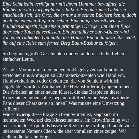
Eine Schmiedin verfolgt nur mit ihrem Hammer bewaffnet, die
Räuber, die ihr Dorf geplündert haben. Ein alternder Gelehrter
entschließt sich, die Orte, die er nur aus seinen Büchern kennt, doch
noch mit eigenen Augen zu sehen. Eine junge, selbstbewusste
Balladensängerin folgt einem grimmigen Krieger, um einen Epos
über seine Taten zu verfassen. Ein gemütlicher Satyr-Bauer wird
von einer radikalen Optimatin des Hauses Ennandu dazu überredet,
ihr auf eine Reise zum fernen Berg Baan-Bashur zu folgen.
So beginnen große Geschichten und verändern sich die Leben
einfacher Leute.
Als wir Myranor mit dem neuen 5e-Regelsystem ankündigten,
erreichten uns Anfragen zu Charakterkonzepten wie Händlern,
Handwerkerinnen oder Gelehrten, die von 5e nicht wirklich
abgebildet wurden. Wir haben die Herausforderung angenommen.
Die Arbeiten an einer neuen Klasse, die das Bespielen dieser
Konzepte erlauben sollte, begann mit Recherche. Was faszinierte
Fans dieser Charaktere an ihnen? Was musste eine Umsetzung
erfüllen?
Wie schwierig diese Frage zu beantworten ist, zeigt sich im
mehrfachen Wechsel des Klassennamens. Im Crowdfunding war
meist von der Experte-Klasse die Rede, eine Umfrage brachte viele
interessante Namens-Ideen, die aber vor allem eines zeigte: Wir
stellten die falsche Frage.