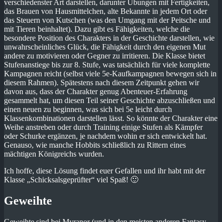
verschiedenster Art darstellen, darunter Übungen mit Fertigkeiten,
das Brauen von Hausmittelchen, alte Bekannte in jedem Ort oder
das Steuern von Kutschen (was den Umgang mit der Peitsche und
mit Tieren beinhaltet). Dazu gibt es Fähigkeiten, welche die
besondere Position des Charakters in der Geschichte darstellen, wie
unwahrscheinliches Glück, die Fähigkeit durch den eigenen Mut
andere zu motivieren oder Gegner zu irritieren. Die Klasse bietet
Stufenanstiege bis zur 8. Stufe, was tatsächlich für viele komplette
Kampagnen reicht (selbst viele 5e-Kaufkampagnen bewegen sich in
diesem Rahmen). Spätestens nach diesem Zeitpunkt gehen wir
davon aus, dass der Charakter genug Abenteuer-Erfahrung
gesammelt hat, um diesen Teil seiner Geschichte abzuschließen und
einen neuen zu beginnen, was sich bei 5e leicht durch
Klassenkombinationen darstellen lässt. So könnte der Charakter eine
Weihe anstreben oder durch Training einige Stufen als Kämpfer
oder Schurke ergänzen, je nachdem wohin er sich entwickelt hat.
Genauso, wie manche Hobbits schließlich zu Rittern eines
mächtigen Königreichs wurden.
Ich hoffe, diese Lösung findet euer Gefallen und ihr habt mit der
Klasse „Schicksalsgeprüfter“ viel Spaß! 🙂
Geweihte
Geweihte sind bei Myranor (und in den meisten anderen Fantasy-