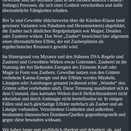
Settings) Personen, die sich einer Gottheit verschreiben und dafür
übernatürliche Fähigkeiten erhalten.
Bei 5e sind Geweihte üblicherweise über die Kleriker-Klasse (und
gewissen Varianten von Paladinen und Hexenmeistern) abgebildet,
die Zauber nach ähnlichen Regelprinzipien wie Magier, Druiden
oder Zauberer wirken. Das Wort „Zauber“ bezeichnet hier allgemein
einen übernatürlichen Effekt, der mit Zauberplätzen als
regeltechnischer Ressource gewirkt wird.
Im Hintergrund von Myranor und den früheren DSA-Regeln sind
Zauberei und Geweihten-Wirken etwas Getrenntes. Zauberei ist die
Nutzung der frei fließenden Energien des Elements Kraft oder
Magie in Form von Zaubern. Geweihte nutzen von den Göttern
verliehene Karma-Energie und ihre Effekte werden Mirakeln,
Liturgien oder Anrufungen genannt (während echte „Wunder“ den
Göttern selbst vorbehalten sind). Diese Trennung manifestiert sich in
dem Umstand, dass karmales Wirken durch Hellsichtszauberei nicht
erkennbar und durch Antimagie nicht beeinflussbar ist. In einigen
Fällen sind auch gleichartige Effekte mehrfach als Zauber und als
Liturgie vorhanden. Verschiedene Gottheiten sind außerdem
bestimmten dämonischen Domänen/Quellen gegenübergestellt und
gegne diese besonders wirksam.
Wir haben lange und ausführlich überlegt und debattiert, ob, und