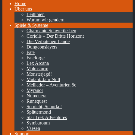
Home
Über uns
Leitlinien
Warum wir gendern
Spiele & Systeme
Charmante Schwertlesben
Coriolis – Der Dritte Horizont
Die Verbotenen Lande
Dungeonslayers
Fate
Fateforge
Lex Arcana
Malmsturm
Monsterjagd!
Mutant: Jahr Null
Melliador – Aventurien 5e
Myranor
Numenera
Runequest
So nicht, Schurke!
Splittermond
Star Trek Adventures
Symbaroum
Vaesen
Support