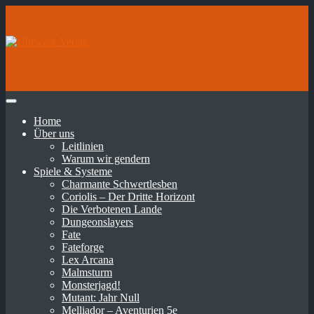
Home
Über uns
Leitlinien
Warum wir gendern
Spiele & Systeme
Charmante Schwertlesben
Coriolis – Der Dritte Horizont
Die Verbotenen Lande
Dungeonslayers
Fate
Fateforge
Lex Arcana
Malmsturm
Monsterjagd!
Mutant: Jahr Null
Melliador – Aventurien 5e