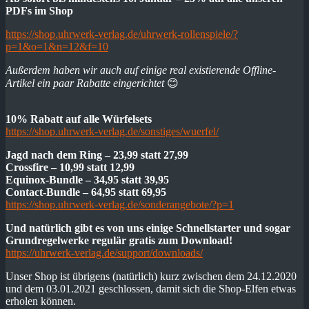
PDFs im Shop
https://shop.uhrwerk-verlag.de/uhrwerk-rollenspiele/?
p=1&o=1&n=12&f=10
Außerdem haben wir auch auf einige real existierende Offline-
Artikel ein paar Rabatte eingerichtet
😊
10% Rabatt auf alle Würfelsets
https://shop.uhrwerk-verlag.de/sonstiges/wuerfel/
Jagd nach dem Ring – 23,99 statt 27,99
Crossfire – 10,99 statt 12,99
Equinox-Bundle – 34,95 statt 39,95
Contact-Bundle – 64,95 statt 69,95
https://shop.uhrwerk-verlag.de/sonderangebote/?p=1
Und natürlich gibt es von uns einige Schnellstarter und sogar
Grundregelwerke regulär gratis zum Download!
https://uhrwerk-verlag.de/support/downloads/
Unser Shop ist übrigens (natürlich) kurz zwischen dem 24.12.2020
und dem 03.01.2021 geschlossen, damit sich die Shop-Elfen etwas
erholen können.