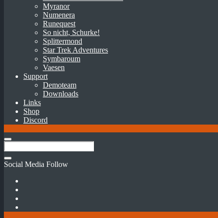
Myranor
Numenera
Runequest
So nicht, Schurke!
Splittermond
Star Trek Adventures
Symbaroum
Vaesen
Support
Demoteam
Downloads
Links
Shop
Discord
Social Media Follow