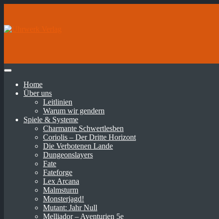
Home
Über uns
Leitlinien
Warum wir gendern
Spiele & Systeme
Charmante Schwertlesben
Coriolis – Der Dritte Horizont
Die Verbotenen Lande
Dungeonslayers
Fate
Fateforge
Lex Arcana
Malmsturm
Monsterjagd!
Mutant: Jahr Null
Melliador – Aventurien 5e