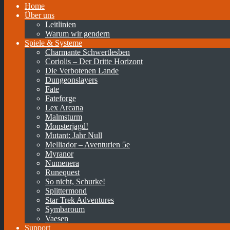
Home
Über uns
Leitlinien
Warum wir gendern
Spiele & Systeme
Charmante Schwertlesben
Coriolis – Der Dritte Horizont
Die Verbotenen Lande
Dungeonslayers
Fate
Fateforge
Lex Arcana
Malmsturm
Monsterjagd!
Mutant: Jahr Null
Melliador – Aventurien 5e
Myranor
Numenera
Runequest
So nicht, Schurke!
Splittermond
Star Trek Adventures
Symbaroum
Vaesen
Support