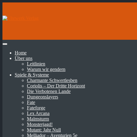
Home
Über uns
Leitlinien
Warum wir gendern
Spiele & Systeme
Charmante Schwertlesben
Coriolis – Der Dritte Horizont
Die Verbotenen Lande
Dungeonslayers
Fate
Fateforge
Lex Arcana
Malmsturm
Monsterjagd!
Mutant: Jahr Null
Melliador – Aventurien 5e