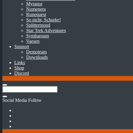
Myranor
Numenera
Runequest
So nicht, Schurke!
Splittermond
Star Trek Adventures
Symbaroum
Vaesen
Support
Demoteam
Downloads
Links
Shop
Discord
Social Media Follow