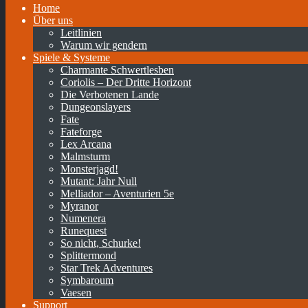
Home
Über uns
Leitlinien
Warum wir gendern
Spiele & Systeme
Charmante Schwertlesben
Coriolis – Der Dritte Horizont
Die Verbotenen Lande
Dungeonslayers
Fate
Fateforge
Lex Arcana
Malmsturm
Monsterjagd!
Mutant: Jahr Null
Melliador – Aventurien 5e
Myranor
Numenera
Runequest
So nicht, Schurke!
Splittermond
Star Trek Adventures
Symbaroum
Vaesen
Support