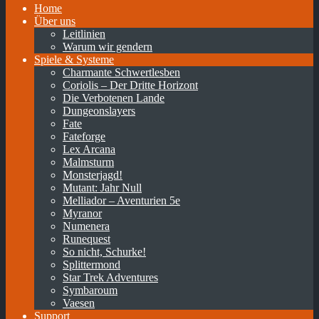
Home
Über uns
Leitlinien
Warum wir gendern
Spiele & Systeme
Charmante Schwertlesben
Coriolis – Der Dritte Horizont
Die Verbotenen Lande
Dungeonslayers
Fate
Fateforge
Lex Arcana
Malmsturm
Monsterjagd!
Mutant: Jahr Null
Melliador – Aventurien 5e
Myranor
Numenera
Runequest
So nicht, Schurke!
Splittermond
Star Trek Adventures
Symbaroum
Vaesen
Support