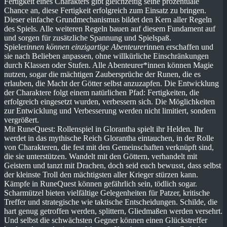
Fertigkeit eines Charakters gibt gleichzeitig seine prozentuale
Chance an, diese Fertigkeit erfolgreich zum Einsatz zu bringen.
Dieser einfache Grundmechanismus bildet den Kern aller Regeln
des Spiels. Alle weiteren Regeln bauen auf diesem Fundament auf
und sorgen für zusätzliche Spannung und Spielspaß.
Spieler
innen können einzigartige Abenteurer
innen erschaffen und
sie nach Belieben anpassen, ohne willkürliche Einschränkungen
durch Klassen oder Stufen. Alle Abenteurer*innen können Magie
nutzen, sogar die mächtigen Zaubersprüche der Runen, die es
erlauben, die Macht der Götter selbst anzuzapfen. Die Entwicklung
der Charaktere folgt einem natürlichen Pfad: Fertigkeiten, die
erfolgreich eingesetzt wurden, verbessern sich. Die Möglichkeiten
zur Entwicklung und Verbesserung werden nicht limitiert, sondern
vergrößert.
Mit RuneQuest: Rollenspiel in Glorantha spielt ihr Helden. Ihr
werdet in das mythische Reich Glorantha eintauchen, in der Rolle
von Charakteren, die fest mit den Gemeinschaften verknüpft sind,
die sie unterstützen. Wandelt mit den Göttern, verhandelt mit
Geistern und tanzt mit Drachen, doch seid euch bewusst, dass selbst
der kleinste Troll den mächtigsten aller Krieger stürzen kann.
Kämpfe in RuneQuest können gefährlich sein, tödlich sogar.
Scharmützel bieten vielfältige Gelegenheiten für Patzer, kritische
Treffer und strategische wie taktische Entscheidungen. Schilde, die
hart genug getroffen werden, splittern, Gliedmaßen werden versehrt.
Und selbst die schwächsten Gegner können einen Glückstreffer