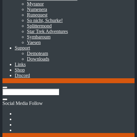
Myranor
Numenera
Runequest
So nicht, Schurke!
Splittermond
Star Trek Adventures
Symbaroum
Vaesen
Support
Demoteam
Downloads
Links
Shop
Discord
Social Media Follow