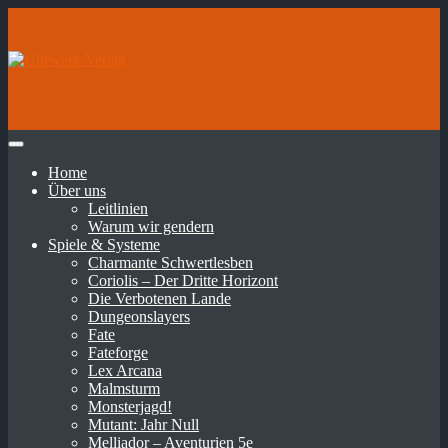
Home
Über uns
Leitlinien
Warum wir gendern
Spiele & Systeme
Charmante Schwertlesben
Coriolis – Der Dritte Horizont
Die Verbotenen Lande
Dungeonslayers
Fate
Fateforge
Lex Arcana
Malmsturm
Monsterjagd!
Mutant: Jahr Null
Melliador – Aventurien 5e