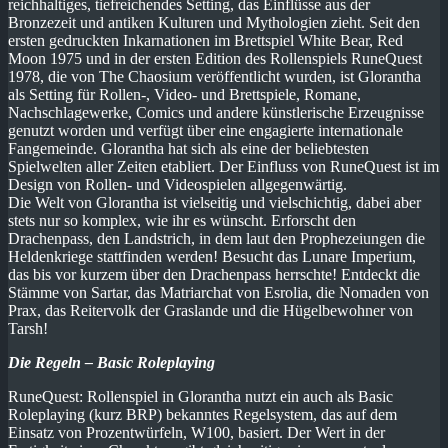
reichhaltiges, tiefreichendes Setting, das Einflüsse aus der
Bronzezeit und antiken Kulturen und Mythologien zieht. Seit den
ersten gedruckten Inkarnationen im Brettspiel White Bear, Red
Moon 1975 und in der ersten Edition des Rollenspiels RuneQuest
1978, die von The Chaosium veröffentlicht wurden, ist Glorantha
als Setting für Rollen-, Video- und Brettspiele, Romane,
Nachschlagewerke, Comics und andere künstlerische Erzeugnisse
genutzt worden und verfügt über eine engagierte internationale
Fangemeinde. Glorantha hat sich als eine der beliebtesten
Spielwelten aller Zeiten etabliert. Der Einfluss von RuneQuest ist im
Design von Rollen- und Videospielen allgegenwärtig.
Die Welt von Glorantha ist vielseitig und vielschichtig, dabei aber
stets nur so komplex, wie ihr es wünscht. Erforscht den
Drachenpass, den Landstrich, in dem laut den Prophezeiungen die
Heldenkriege stattfinden werden! Besucht das Lunare Imperium,
das bis vor kurzem über den Drachenpass herrschte! Entdeckt die
Stämme von Sartar, das Matriarchat von Esrolia, die Nomaden von
Prax, das Reitervolk der Graslande und die Hügelbewohner von
Tarsh!
Die Regeln – Basic Roleplaying
RuneQuest: Rollenspiel in Glorantha nutzt ein auch als Basic
Roleplaying (kurz BRP) bekanntes Regelsystem, das auf dem
Einsatz von Prozentwürfeln, W100, basiert. Der Wert in der