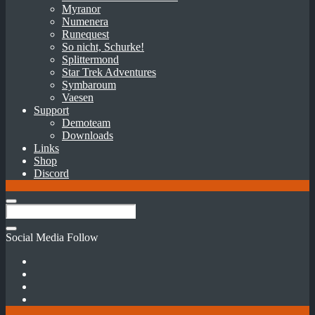
Myranor
Numenera
Runequest
So nicht, Schurke!
Splittermond
Star Trek Adventures
Symbaroum
Vaesen
Support
Demoteam
Downloads
Links
Shop
Discord
Social Media Follow