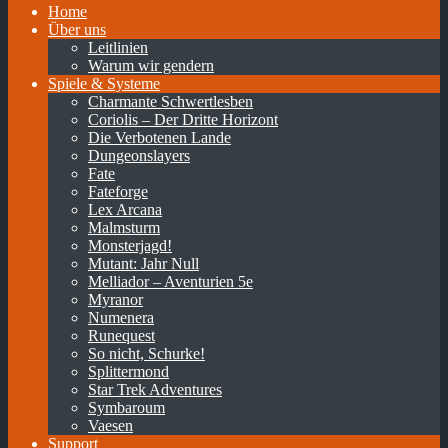
Home
Über uns
Leitlinien
Warum wir gendern
Spiele & Systeme
Charmante Schwertlesben
Coriolis – Der Dritte Horizont
Die Verbotenen Lande
Dungeonslayers
Fate
Fateforge
Lex Arcana
Malmsturm
Monsterjagd!
Mutant: Jahr Null
Melliador – Aventurien 5e
Myranor
Numenera
Runequest
So nicht, Schurke!
Splittermond
Star Trek Adventures
Symbaroum
Vaesen
Support