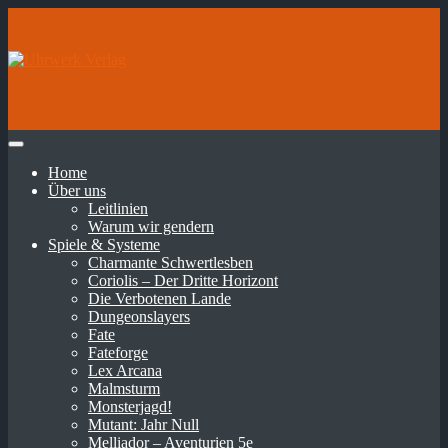
Home
Über uns
Leitlinien
Warum wir gendern
Spiele & Systeme
Charmante Schwertlesben
Coriolis – Der Dritte Horizont
Die Verbotenen Lande
Dungeonslayers
Fate
Fateforge
Lex Arcana
Malmsturm
Monsterjagd!
Mutant: Jahr Null
Melliador – Aventurien 5e