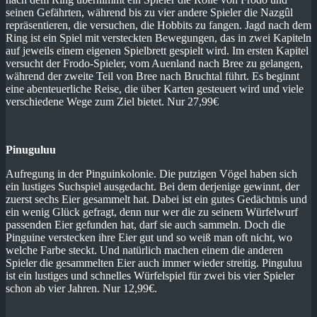
seinen Gefährten, während bis zu vier andere Spieler die Nazgûl
repräsentieren, die versuchen, die Hobbits zu fangen. Jagd nach dem
Ring ist ein Spiel mit versteckten Bewegungen, das in zwei Kapiteln
auf jeweils einem eigenen Spielbrett gespielt wird. Im ersten Kapitel
versucht der Frodo-Spieler, vom Auenland nach Bree zu gelangen,
während der zweite Teil von Bree nach Bruchtal führt. Es beginnt
eine abenteuerliche Reise, die über Karten gesteuert wird und viele
verschiedene Wege zum Ziel bietet. Nur 27,99€
Pinuguluu
Aufregung in der Pinguinkolonie. Die putzigen Vögel haben sich
ein lustiges Suchspiel ausgedacht. Bei dem derjenige gewinnt, der
zuerst sechs Eier gesammelt hat. Dabei ist ein gutes Gedächtnis und
ein wenig Glück gefragt, denn nur wer die zu seinem Würfelwurf
passenden Eier gefunden hat, darf sie auch sammeln. Doch die
Pinguine verstecken ihre Eier gut und so weiß man oft nicht, wo
welche Farbe steckt. Und natürlich machen einem die anderen
Spieler die gesammelten Eier auch immer wieder streitig. Pinguluu
ist ein lustiges und schnelles Würfelspiel für zwei bis vier Spieler
schon ab vier Jahren. Nur 12,99€.