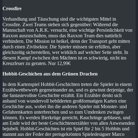
Crossfire
Verhandlung und Täuschung sind die wichtigsten Mittel in
Crossfire. Zwei Teams stehen sich gegenüber: Während die
Mannschaft von A.R.K. versucht, eine wichtige Persönlichkeit von
Raxxon auszuschalten, muss das Raxxon Team dies natürlich
verhindern. Die Mission ist heikel, denn der Transport geht mitten
durch einen Zivilsektor. Die Spieler müssen sie erfüllen, aber
gleichzeitig sicherstellen, wer wirklich auf welcher Seite steht. In
diesem Kampf zwischen den Mächten ist es schwierig, nicht ins
Kreuzfeuer zu geraten. Nur 12,99€
Hobbit-Geschichen aus dem Grünen Drachen
In dem Kartenspiel Hobbit-Geschichten treten die Spieler in einem
Erzählwettbewerb gegeneinander an, und es gewinnt derjenige, der
die fantasievollste Geschichte erzählt. Ein Erzähler denkt sich
anhand von wundervoll bebilderten großformatigen Karten eine
Geschichte aus, wobei ihn die anderen Spieler mit Monster- und
Gefahrenkarten unterbrechen und so zum Umdenken zwingen
können. Es werden Bierkrüge gereicht, Rauchringe geblasen, und
am Ende wird der beste Geschichtenerzähler von allen Anwesenden
bejubelt. Hobbit-Geschichten ist ein Spiel für 2 bis 5 Hobbits und
stammt aus der Feder der preisgekrönten Spieledesigner Marco