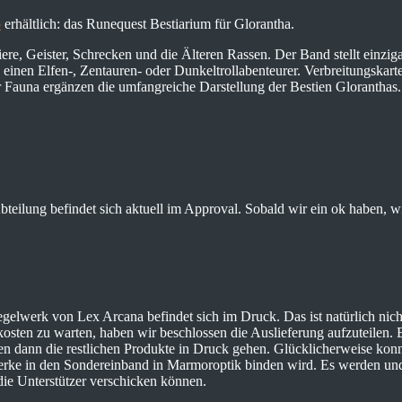
p
erhältlich: das Runequest Bestiarium für Glorantha.
re, Geister, Schrecken und die Älteren Rassen. Der Band stellt einziga
einen Elfen-, Zentauren- oder Dunkeltrollabenteurer. Verbreitungskart
r Fauna ergänzen die umfangreiche Darstellung der Bestien Gloranthas.
bteilung befindet sich aktuell im Approval. Sobald wir ein ok haben, 
regelwerk von Lex Arcana befindet sich im Druck. Das ist natürlich ni
kosten zu warten, haben wir beschlossen die Auslieferung aufzuteilen.
den dann die restlichen Produkte in Druck gehen. Glücklicherweise konnt
werke in den Sondereinband in Marmoroptik binden wird. Es werden und E
die Unterstützer verschicken können.