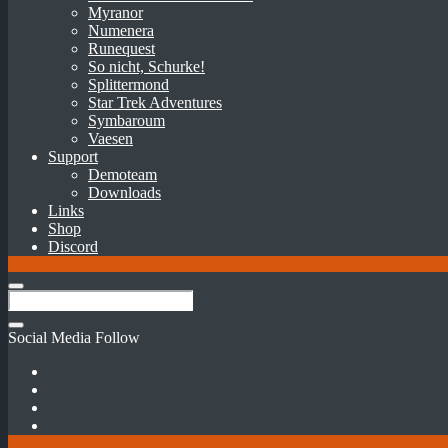
Myranor
Numenera
Runequest
So nicht, Schurke!
Splittermond
Star Trek Adventures
Symbaroum
Vaesen
Support
Demoteam
Downloads
Links
Shop
Discord
Social Media Follow