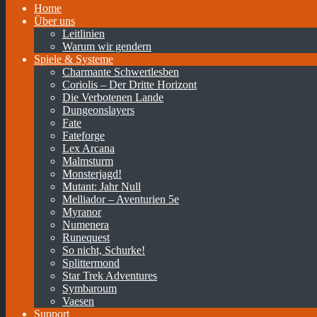
Home
Über uns
Leitlinien
Warum wir gendern
Spiele & Systeme
Charmante Schwertlesben
Coriolis – Der Dritte Horizont
Die Verbotenen Lande
Dungeonslayers
Fate
Fateforge
Lex Arcana
Malmsturm
Monsterjagd!
Mutant: Jahr Null
Melliador – Aventurien 5e
Myranor
Numenera
Runequest
So nicht, Schurke!
Splittermond
Star Trek Adventures
Symbaroum
Vaesen
Support