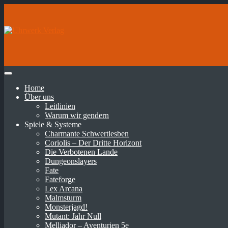
Home
Über uns
Leitlinien
Warum wir gendern
Spiele & Systeme
Charmante Schwertlesben
Coriolis – Der Dritte Horizont
Die Verbotenen Lande
Dungeonslayers
Fate
Fateforge
Lex Arcana
Malmsturm
Monsterjagd!
Mutant: Jahr Null
Melliador – Aventurien 5e