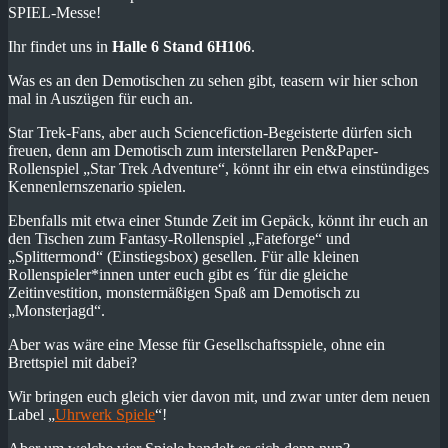
SPIEL-Messe!
Ihr findet uns in
Halle
6 Stand 6H106
.
Was es an den Demotischen zu sehen gibt, teasern wir hier schon
mal in Auszügen für euch an.
Star Trek-Fans, aber auch Sciencefiction-Begeisterte dürfen sich
freuen, denn am Demotisch zum interstellaren Pen&Paper-
Rollenspiel „Star Trek Adventure“, könnt ihr ein etwa einstündiges
Kennenlernszenario spielen.
Ebenfalls mit etwa einer Stunde Zeit im Gepäck, könnt ihr euch an
den Tischen zum Fantasy-Rollenspiel „Fateforge“ und
„Splittermond“ (Einstiegsbox) gesellen. Für alle kleinen
Rollenspieler*innen unter euch gibt es ´für die gleiche
Zeitinvestition, monstermäßigen Spaß am Demotisch zu
„Monsterjagd“.
Aber was wäre eine Messe für Gesellschaftsspiele, ohne ein
Brettspiel mit dabei?
Wir bringen euch gleich vier davon mit, und zwar unter dem neuen
Label „
Uhrwerk Spiele
“!