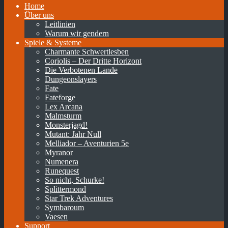
Home
Über uns
Leitlinien
Warum wir gendern
Spiele & Systeme
Charmante Schwertlesben
Coriolis – Der Dritte Horizont
Die Verbotenen Lande
Dungeonslayers
Fate
Fateforge
Lex Arcana
Malmsturm
Monsterjagd!
Mutant: Jahr Null
Melliador – Aventurien 5e
Myranor
Numenera
Runequest
So nicht, Schurke!
Splittermond
Star Trek Adventures
Symbaroum
Vaesen
Support