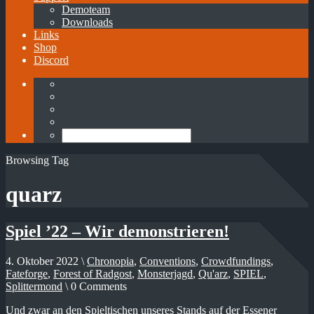
Demoteam
Downloads
Links
Shop
Discord
Browsing Tag
quarz
Spiel ’22 – Wir demonstrieren!
4. Oktober 2022 \
Chronopia
,
Conventions
,
Crowdfundings
,
Fateforge
,
Forest of Radgost
,
Monsterjagd
,
Qu'arz
,
SPIEL
,
Splittermond
\ 0 Comments
Und zwar an den Spieltischen unseres Stands auf der Essener