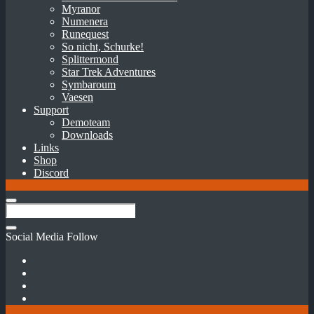
Myranor
Numenera
Runequest
So nicht, Schurke!
Splittermond
Star Trek Adventures
Symbaroum
Vaesen
Support
Demoteam
Downloads
Links
Shop
Discord
Social Media Follow