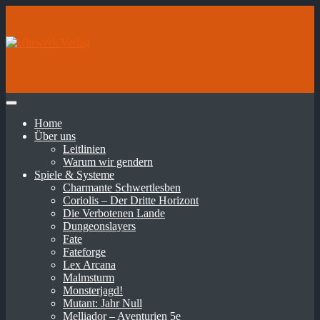
Home
Über uns
Leitlinien
Warum wir gendern
Spiele & Systeme
Charmante Schwertlesben
Coriolis – Der Dritte Horizont
Die Verbotenen Lande
Dungeonslayers
Fate
Fateforge
Lex Arcana
Malmsturm
Monsterjagd!
Mutant: Jahr Null
Melliador – Aventurien 5e