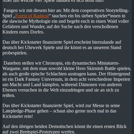
Aber um welche vier Spiele handelt es sich denn nun?
Fangen wir mit diesem hier an: Mit dem cooperativen Storytelling-
Spiel „
Forest of Radgost
“ tauchen ein bis sieben Spieler*innen in
die slawische Mythologie ein und begebt euch in einen Wald voller
Gefahren und Wunder, auf der Suche nach den verschollenen
Kindern eures Dorfes.
Das über Kickstarter finanzierte Spiel erscheint hierzulande auf
deutsch bei Uhrwerk Spiele und ihr könnt es an unserem Stand
probespielen.
Daneben stellen wir Chronopia, ein dynamisches Miniaturen-
Wargame, mit dem man sowohl kleine Hero Skirmish Battle spielen,
als auch große epische Schlachten austragen kann. Der Hintergrund
ist ein Dark Fantasy Universum, in dem acht verschiedene Imperien
um Macht und Land kämpfen, während Dämonen von anderen
Ebenen versuchen in die Welt einzudringen und sie an sich zu
reißen.
Das über Kickstarter finanzierte Spiel, wird zur Messe in seine
Latepledge-Phase gehen – schaut also gerne noch mal in das
Kickstarter rein!
Auf den übrigen beiden Demotischen könnt ihr einen ersten Blick
auf zwei Brettspiel-Prototypen werfen.