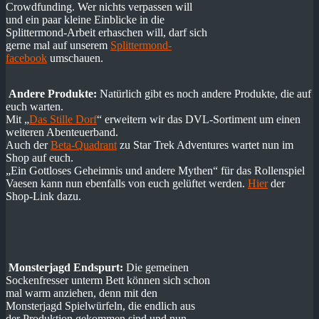
Crowdfunding. Wer nichts verpassen will
und ein paar kleine Einblicke in die
Splittermond-Arbeit erhaschen will, darf sich
gerne mal auf unserem
Splittermond-
facebook
umschauen.
Andere Produkte:
Natürlich gibt es noch andere Produkte, die auf
euch warten.
Mit „
Das Stille Dorf
“ erweitern wir das DVL-Sortiment um einen
weiteren Abenteuerband.
Auch der
Beta-Quadrant
zu Star Trek Adventures wartet nun im
Shop auf euch.
„Ein Gottloses Geheimnis und andere Mythen“ für das Rollenspiel
Vaesen kann nun ebenfalls von euch gelüftet werden.
Hier
der
Shop-Link dazu.
Monsterjagd Endspurt:
Die gemeinen
Sockenfresser unterm Bett können sich schon
mal warm anziehen, denn mit den
Monsterjagd Spielwürfeln, die endlich aus
der Produktion gekommen sind und nun