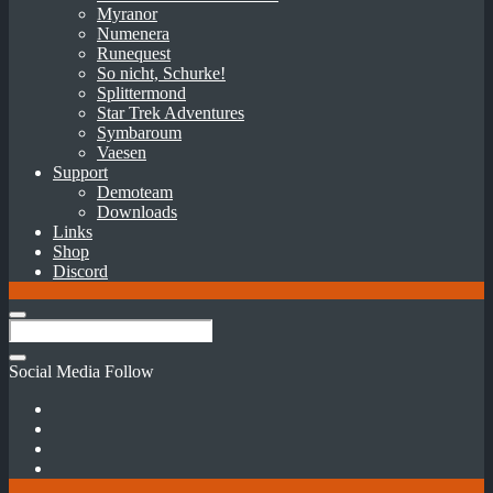
Myranor
Numenera
Runequest
So nicht, Schurke!
Splittermond
Star Trek Adventures
Symbaroum
Vaesen
Support
Demoteam
Downloads
Links
Shop
Discord
Social Media Follow