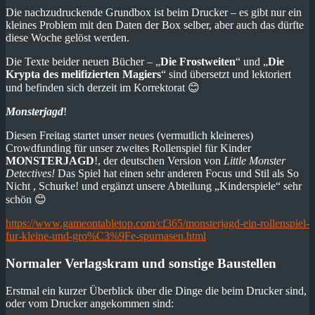
Die nachzudruckende Grundbox ist beim Drucker – es gibt nur ein
kleines Problem mit den Daten der Box selber, aber auch das dürfte
diese Woche gelöst werden.
Die Texte beider neuen Bücher – „
Die Frostweiten
“ und „
Die
Krypta des melifizierten Magiers
“ sind übersetzt und lektoriert
und befinden sich derzeit im Korrektorat 😊
Monsterjagd
!
Diesen Freitag startet unser neues (vermutlich kleineres)
Crowdfunding für unser zweites Rollenspiel für Kinder
MONSTERJAGD
!, der deutschen Version von
Little Monster
Detectives!
Das Spiel hat einen sehr anderen Focus und Stil als So
Nicht , Schurke! und ergänzt unsere Abteilung „Kinderspiele“ sehr
schön 😊
https://www.gameontabletop.com/cf365/monsterjagd-ein-rollenspiel-
fur-kleine-und-gro%C3%9Fe-spurnasen.html
Normaler Verlagskram und sonstige Baustellen
Erstmal ein kurzer Überblick über die Dinge die beim Drucker sind,
oder vom Drucker angekommen sind: