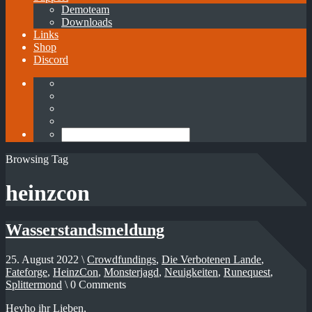
Demoteam
Downloads
Links
Shop
Discord
Browsing Tag
heinzcon
Wasserstandsmeldung
25. August 2022 \
Crowdfundings
,
Die Verbotenen Lande
,
Fateforge
,
HeinzCon
,
Monsterjagd
,
Neuigkeiten
,
Runequest
,
Splittermond
\ 0 Comments
Heyho ihr Lieben,