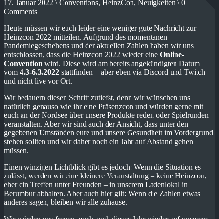
17. Januar 2022 \
Conventions
,
HeinzCon
,
Neuigkeiten
\ 0
Comments
Heute müssen wir euch leider eine weniger gute Nachricht zur
Heinzcon 2022 mitteilen. Aufgrund des momentanen
Pandemiegeschehens und der aktuellen Zahlen haben wir uns
entschlossen, dass die Heinzcon 2022 wieder eine
Online-
Convention
wird. Diese wird am bereits angekündigten Datum
vom
4.3-6.3.2022
stattfinden – aber eben via Discord und Twitch
und nicht live vor Ort.
Wir bedauern diesen Schritt zutiefst, denn wir wünschen uns
natürlich genauso wie ihr eine Präsenzcon und würden gerne mit
euch an der Nordsee über unsere Produkte reden oder Spielrunden
veranstalten. Aber wir sind auch der Ansicht, dass unter den
gegebenen Umständen eure und unsere Gesundheit im Vordergrund
stehen sollten und wir daher noch ein Jahr auf Abstand gehen
müssen.
Einen winzigen Lichtblick gibt es jedoch: Wenn die Situation es
zulässt, werden wir eine kleinere Veranstaltung – keine Heinzcon,
eher ein Treffen unter Freunden – in unserem Ladenlokal in
Berumbur abhalten. Aber auch hier gilt: Wenn die Zahlen etwas
anderes sagen, bleiben wir alle zuhause.
Wir würden uns freuen, euch auch dieses Jahr wieder auf unserem