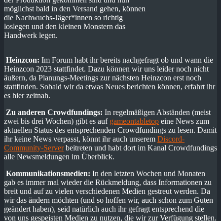
möglichst bald in den Versand gehen, können
die Nachwuchs-Jäger*innen so richtig
loslegen und den kleinen Monstern das
Handwerk legen.
Heinzcon:
Im Forum habt ihr bereits nachgefragt ob und wann die
Heinzcon 2023 stattfindet. Dazu können wir uns leider noch nicht
äußern, da Planungs-Meetings zur nächsten Heinzcon erst noch
stattfinden. Sobald wir da etwas Neues berichten können, erfahrt ihr
es hier zeitnah.
Zu anderen Crowdfundings:
In regelmäßigen Abständen (meist
zwei bis drei Wochen) gibt es auf
gameontabletop
eine News zum
aktuellen Status des entsprechenden Crowdfundings zu lesen. Damit
ihr keine News verpasst, könnt ihr auch unserem
Discord-
Community-Server
beitreten und habt dort im Kanal Crowdfundings
alle Newsmeldungen im Überblick.
Kommunikationsmedien:
In den letzten Wochen und Monaten
gab es immer mal wieder die Rückmeldung, dass Informationen zu
breit und auf zu vielen verschiedenen Medien gestreut werden. Da
wir das ändern möchten (und so hoffen wir, auch schon zum Guten
geändert haben), seid natürlich auch ihr gefragt entsprechend die
von uns gespeisten Medien zu nutzen, die wir zur Verfügung stellen.