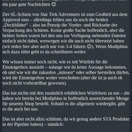
ein paar gute Nachrichten 😊
Der SL-Schirm von Star Trek Adventures ist zum Großteil aus dem
Approval raus – allerdings fehlen uns da noch die beiden
„Deckblätter“ – also im Prinzip die Vorder- und Rückseite der
Verpackung des Schirms. Keine große Sache hoffentlich, aber die
beiden Seiten waren bei den uns zur Verfügung stehenden Dateien
einfach nicht dabei, weswegen wir die auch nicht übersetzt haben
(wir reden hier aber auch nur von 3-4 Sätzen 😉). Wenn Modiphius
sich dazu rührt geht es da schnellstens weiter.
Wir wissen immer noch nicht, wie es mit Würfeln für die
Einsteigerbox aussieht – solange wir da keine Aussage bekommen,
ob und wie wir die zukaufen „müssen“ oder selber herstellen dürfen,
wird die Einsteigerbox weiter verschoben (aber die ist ja auch eh
noch nicht vorbestellbar gewesen).
Das hat nichts mit den zusätzlich erhältlichen Würfelsets zu tun – die
haben wir bereits bei Modiphius in hoffentlich ausreichender Menge
für unseren Shop bestellt. Sobald es die allgemein wiedergibt, gibt
es die auch bei uns.
Das ist aber nicht allzu schlimm, da wir genug andere STA Produkte
in der Pipeline haben) – nämlich: