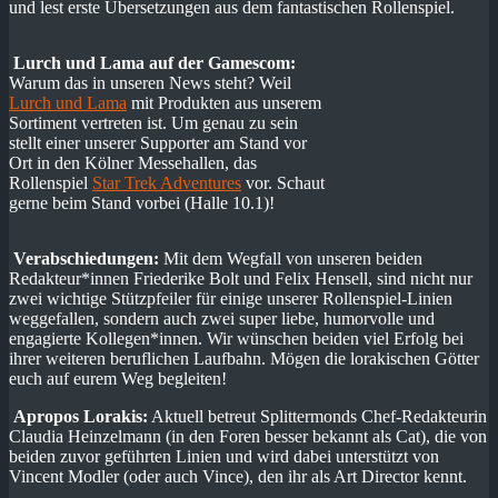
und lest erste Übersetzungen aus dem fantastischen Rollenspiel.
Lurch und Lama auf der Gamescom:
Warum das in unseren News steht? Weil
Lurch und Lama
mit Produkten aus unserem
Sortiment vertreten ist. Um genau zu sein
stellt einer unserer Supporter am Stand vor
Ort in den Kölner Messehallen, das
Rollenspiel
Star Trek Adventures
vor. Schaut
gerne beim Stand vorbei (Halle 10.1)!
Verabschiedungen:
Mit dem Wegfall von unseren beiden
Redakteur*innen Friederike Bolt und Felix Hensell, sind nicht nur
zwei wichtige Stützpfeiler für einige unserer Rollenspiel-Linien
weggefallen, sondern auch zwei super liebe, humorvolle und
engagierte Kollegen*innen. Wir wünschen beiden viel Erfolg bei
ihrer weiteren beruflichen Laufbahn. Mögen die lorakischen Götter
euch auf eurem Weg begleiten!
Apropos Lorakis:
Aktuell betreut Splittermonds Chef-Redakteurin
Claudia Heinzelmann (in den Foren besser bekannt als Cat), die von
beiden zuvor geführten Linien und wird dabei unterstützt von
Vincent Modler (oder auch Vince), den ihr als Art Director kennt.