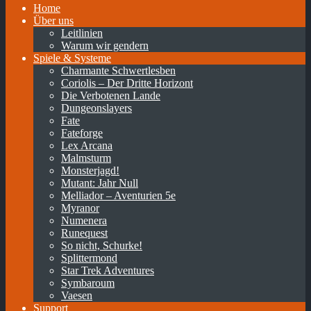
Home
Über uns
Leitlinien
Warum wir gendern
Spiele & Systeme
Charmante Schwertlesben
Coriolis – Der Dritte Horizont
Die Verbotenen Lande
Dungeonslayers
Fate
Fateforge
Lex Arcana
Malmsturm
Monsterjagd!
Mutant: Jahr Null
Melliador – Aventurien 5e
Myranor
Numenera
Runequest
So nicht, Schurke!
Splittermond
Star Trek Adventures
Symbaroum
Vaesen
Support