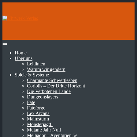
Home
Über uns
Leitlinien
Warum wir gendern
Spiele & Systeme
Charmante Schwertlesben
Coriolis – Der Dritte Horizont
Die Verbotenen Lande
Dungeonslayers
Fate
Fateforge
Lex Arcana
Malmsturm
Monsterjagd!
Mutant: Jahr Null
Melliador – Aventurien 5e