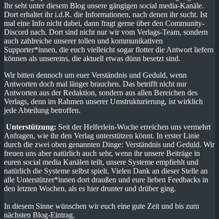
Ihr seht unter diesem Blog unsere gängigen social media-Kanäle.
Dort erhaltet ihr i.d.R. die Informationen, nach denen ihr sucht. Ist
mal eine Info nicht dabei, dann fragt gerne über den Community-
Discord nach. Dort sind nicht nur wir vom Verlags-Team, sondern
auch zahlreiche unserer tollen und kommunikativen
Supporter*innen, die euch vielleicht sogar flotter die Antwort liefern
können als unsereins, die aktuell etwas dünn besetzt sind.
Wir bitten dennoch um euer Verständnis und Geduld, wenn
Antworten doch mal länger brauchen. Das betrifft nicht nur
Antworten aus der Redaktion, sondern aus allen Bereichen des
Verlags, denn im Rahmen unserer Umstrukturierung, ist wirklich
jede Abteilung betroffen.
Unterstützung:
Seit der Helferlein-Woche erreichen uns vermehrt
Anfragen, wie ihr den Verlag unterstützen könnt. In erster Linie
durch die zwei oben genannten Dinge: Verständnis und Geduld. Wir
freuen uns aber natürlich auch sehr, wenn ihr unsere Beiträge in
euren social media Kanälen teilt, unsere Systeme empfiehlt und
natürlich die Systeme selbst spielt. Vielen Dank an dieser Stelle an
alle Unterstützer*innen dort draußen und eure lieben Feedbacks in
den letzten Wochen, als es hier drunter und drüber ging.
In diesem Sinne wünschen wir euch eine gute Zeit und bis zum
nächsten Blog-Eintrag.