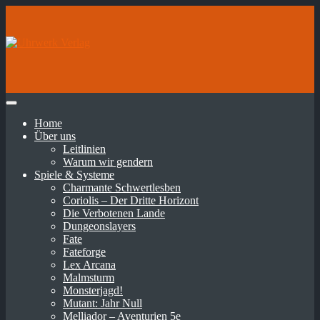
Home
Über uns
Leitlinien
Warum wir gendern
Spiele & Systeme
Charmante Schwertlesben
Coriolis – Der Dritte Horizont
Die Verbotenen Lande
Dungeonslayers
Fate
Fateforge
Lex Arcana
Malmsturm
Monsterjagd!
Mutant: Jahr Null
Melliador – Aventurien 5e