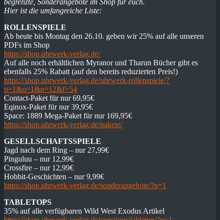
begrenzte, Sonderangebote im Shop für euch.
Hier ist die umfangreiche Liste:
ROLLENSPIELE
Ab heute bis Montag den 26.10. geben wir 25% auf alle unseren
PDFs im Shop
https://shop.uhrwerk-verlag.de/
Auf alle noch erhältlichen Myranor und Tharun Bücher gibt es
ebenfalls 25% Rabatt (auf den bereits reduzierten Preis!)
https://shop.uhrwerk-verlag.de/uhrwerk-rollenspiele/?
p=1&o=1&n=12&f=54
Contact-Paket für nur 69,95€
Eqinox-Paket für nur 39,95€
Space: 1889 Mega-Paket für nur 169,95€
https://shop.uhrwerk-verlag.de/pakete/
GESELLSCHAFTSSPIELE
Jagd nach dem Ring – nur 27,99€
Pinguluu – nur 12,99€
Crossfire – nur 12,99€
Hobbit-Geschichten – nur 9,99€
https://shop.uhrwerk-verlag.de/sonderangebote/?p=1
TABLETOPS
35% auf alle verfügbaren Wild West Exodus Artikel
https://shop.uhrwerk-verlag.de/sonstiges/tabletop/?p=1