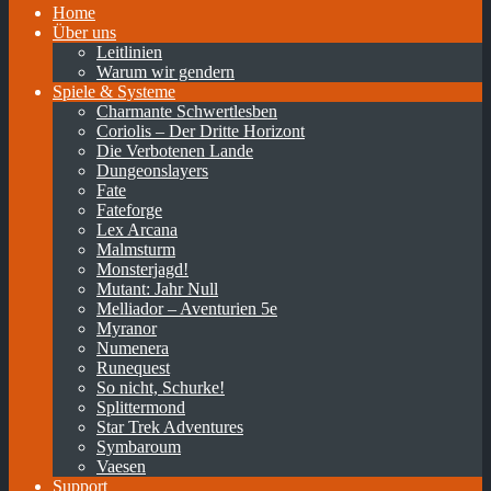
Home
Über uns
Leitlinien
Warum wir gendern
Spiele & Systeme
Charmante Schwertlesben
Coriolis – Der Dritte Horizont
Die Verbotenen Lande
Dungeonslayers
Fate
Fateforge
Lex Arcana
Malmsturm
Monsterjagd!
Mutant: Jahr Null
Melliador – Aventurien 5e
Myranor
Numenera
Runequest
So nicht, Schurke!
Splittermond
Star Trek Adventures
Symbaroum
Vaesen
Support