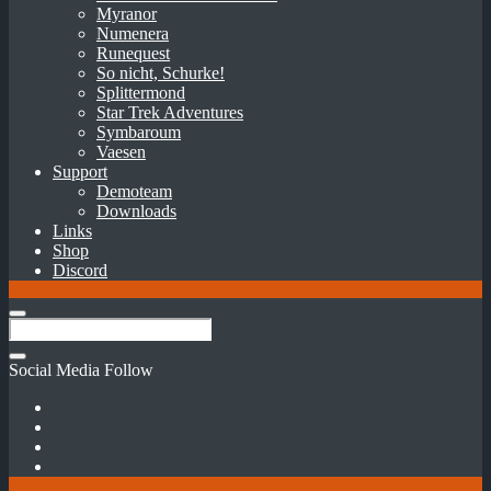
Myranor
Numenera
Runequest
So nicht, Schurke!
Splittermond
Star Trek Adventures
Symbaroum
Vaesen
Support
Demoteam
Downloads
Links
Shop
Discord
Social Media Follow