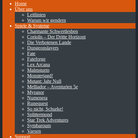
Home
Über uns
Leitlinien
Warum wir gendern
Spiele & Systeme
Charmante Schwertlesben
Coriolis – Der Dritte Horizont
Die Verbotenen Lande
Dungeonslayers
Fate
Fateforge
Lex Arcana
Malmsturm
Monsterjagd!
Mutant: Jahr Null
Melliador – Aventurien 5e
Myranor
Numenera
Runequest
So nicht, Schurke!
Splittermond
Star Trek Adventures
Symbaroum
Vaesen
Support