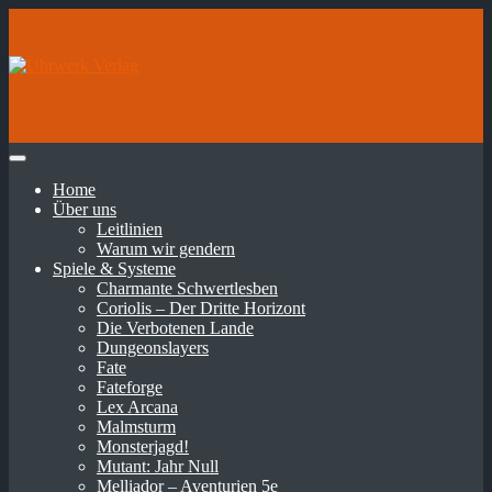
Home
Über uns
Leitlinien
Warum wir gendern
Spiele & Systeme
Charmante Schwertlesben
Coriolis – Der Dritte Horizont
Die Verbotenen Lande
Dungeonslayers
Fate
Fateforge
Lex Arcana
Malmsturm
Monsterjagd!
Mutant: Jahr Null
Melliador – Aventurien 5e