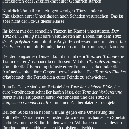
Fertigkeiten oder Angriffskraft eurer Gefährten stärken.
Natürlich könnt ihr mit einigen wenigen Tänzen oder mit
Fähigkeiten eurer Unterklassen auch Schaden verursachen. Das ist
aber nicht der Fokus dieser Klasse.
Ihr könnt mit den schnellen Tänzen im Kampf unterstützen.
Der
Tanz der Heilung
hält eure Verbündeten am Leben, mit dem
Tanz
der Angriffslust
könnt ihr ihre Angriffe verbessern und mit dem
Tanz
des Feuers
könnt ihr Feinde, die euch zu nahe kommen, entzünden.
Bei den langsamen Tänzen könnt ihr mit dem
Tanz der Träume
die
Träume eurer Zuschauer beeinflussen. Mit dem
Tanz des Handels
könnt ihr die Überredungskünste eurer Freunde stärken oder die
Aufmerksamkeit ihrer Gegenüber schwächen. Der
Tanz des Fluches
erlaubt euch, die Fertigkeiten eurer Feinde zu schwächen.
Rituelle Tänze sind zum Beispiel der
Tanz der leichten Füße
, der
eure Verbündeten schneller laufen lässt, der
Tanz der Vorbereitung
stärkt zwei Fertigkeiten eurer Verbündeten und der
Tanz der
magischen Gemeinschaft
kann ihnen Zauberplätze zurückgeben.
Bei den Subklassen haben wir uns gegen eine Umsetzung der
kulturellen Varianten entschieden, da wir den mechanischen Spielstil
nicht fest an eine Kultur binden wollen. Wir haben uns stattdessen
für eine Unterscheidung nach Requisiten entschieden.