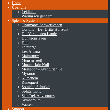
Home
Über uns
Leitlinien
Warum wir gendern
Spiele & Systeme
Charmante Schwertlesben
Coriolis – Der Dritte Horizont
Die Verbotenen Lande
Dungeonslayers
Fate
Fateforge
Lex Arcana
Malmsturm
Monsterjagd!
Mutant: Jahr Null
Melliador – Aventurien 5e
Myranor
Numenera
Runequest
So nicht, Schurke!
Splittermond
Star Trek Adventures
Symbaroum
Vaesen
Support