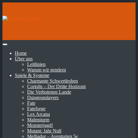
Home
Über uns
Leitlinien
Warum wir gendern
Spiele & Systeme
Charmante Schwertlesben
Coriolis – Der Dritte Horizont
Die Verbotenen Lande
Dungeonslayers
Fate
Fateforge
Lex Arcana
Malmsturm
Monsterjagd!
Mutant: Jahr Null
Melliador – Aventurien 5e