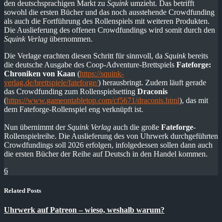
den deutschsprachigen Markt zu
Squink
umzieht. Das betrifft
sowohl die ersten Bücher und das noch ausstehende Crowdfunding
als auch die Fortführung des Rollenspiels mit weiteren Produkten.
Die Auslieferung des offenen Crowdfundings wird somit durch den
Squink Verlag
übernommen.
Die Verlage erachten diesen Schritt für sinnvoll, da
Squink
bereits
die deutsche Ausgabe des Coop-Adventure-Brettspiels
Fateforge:
Chroniken von Kaan
(
https://squink-
verlag.de/brettspiele/fateforge/
) herausbringt. Zudem läuft gerade
das Crowdfunding zum Rollenspielsetting
Draconis
(
https://www.gameontabletop.com/cf5671/draconis.html
), das mit
dem Fateforge-Rollenspiel eng verknüpft ist.
Nun übernimmt der
Squink Verlag
auch die große
Fateforge
-
Rollenspielreihe. Die Auslieferung des von Uhrwerk durchgeführten
Crowdfundings soll 2026 erfolgen, infolgedessen sollen dann auch
die ersten Bücher der Reihe auf Deutsch in den Handel kommen.
6
Related Posts
Uhrwerk auf Patreon – wieso, weshalb warum?