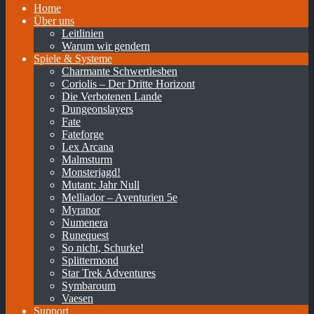
Home
Über uns
Leitlinien
Warum wir gendern
Spiele & Systeme
Charmante Schwertlesben
Coriolis – Der Dritte Horizont
Die Verbotenen Lande
Dungeonslayers
Fate
Fateforge
Lex Arcana
Malmsturm
Monsterjagd!
Mutant: Jahr Null
Melliador – Aventurien 5e
Myranor
Numenera
Runequest
So nicht, Schurke!
Splittermond
Star Trek Adventures
Symbaroum
Vaesen
Support