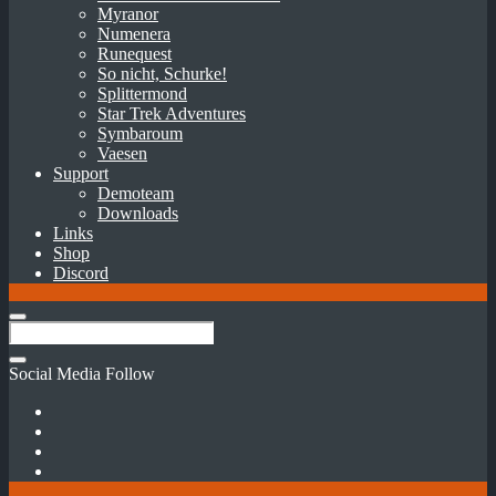
Myranor
Numenera
Runequest
So nicht, Schurke!
Splittermond
Star Trek Adventures
Symbaroum
Vaesen
Support
Demoteam
Downloads
Links
Shop
Discord
Social Media Follow