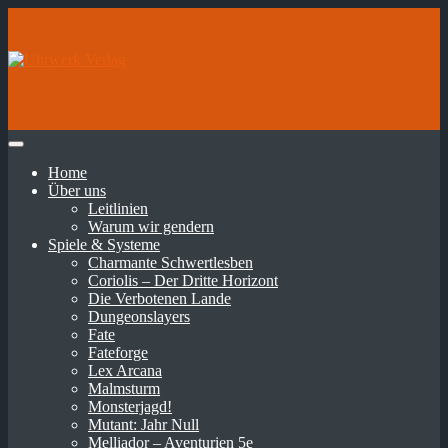
Home
Über uns
Leitlinien
Warum wir gendern
Spiele & Systeme
Charmante Schwertlesben
Coriolis – Der Dritte Horizont
Die Verbotenen Lande
Dungeonslayers
Fate
Fateforge
Lex Arcana
Malmsturm
Monsterjagd!
Mutant: Jahr Null
Melliador – Aventurien 5e