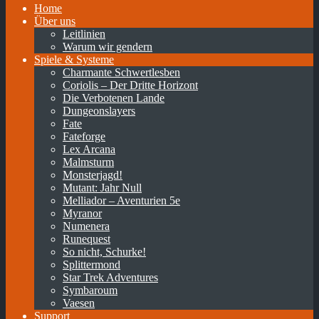
Home
Über uns
Leitlinien
Warum wir gendern
Spiele & Systeme
Charmante Schwertlesben
Coriolis – Der Dritte Horizont
Die Verbotenen Lande
Dungeonslayers
Fate
Fateforge
Lex Arcana
Malmsturm
Monsterjagd!
Mutant: Jahr Null
Melliador – Aventurien 5e
Myranor
Numenera
Runequest
So nicht, Schurke!
Splittermond
Star Trek Adventures
Symbaroum
Vaesen
Support