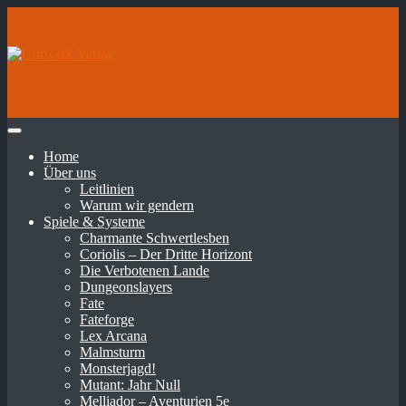
Home
Über uns
Leitlinien
Warum wir gendern
Spiele & Systeme
Charmante Schwertlesben
Coriolis – Der Dritte Horizont
Die Verbotenen Lande
Dungeonslayers
Fate
Fateforge
Lex Arcana
Malmsturm
Monsterjagd!
Mutant: Jahr Null
Melliador – Aventurien 5e