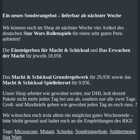
Ein neues Sonderangebot – lieferbar ab nächster Woche
Wir können euch im Shop ab nächster Woche vier Artikel des
deutschen
Star Wars Rollenspiels
für einen sehr guten Preis
anbieten!
Die
Einsteigerbox für Macht & Schicksal
und
Das Erwachen
der Macht
für jeweils 18,95€
Das
Macht & Schicksal Grundregelwerk
für 29,95€ sowie das
Macht & Schicksal Spielleiterset
für 9,95€.
Unser Shop arbeitet wie gewohnt weiter, nur DHL holt derzeit
Pakete nicht mehr jeden Tag bei uns ab, sondern nur alle zwei Tage.
Groß- und Maxibriefe gehen wie gewohnt jeden Tag an euch raus. ?
Wir wünschen euch trotz allem ein möglichst gutes Wochenende –
bitte bleibt gesund und haltet euch an die Empfehlungen des RKI!
Tags:
Microscope
,
Mutant
,
Schurke
,
Sonderangebote
,
Splittermond
,
Star Wars