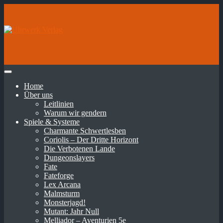
Home
Über uns
Leitlinien
Warum wir gendern
Spiele & Systeme
Charmante Schwertlesben
Coriolis – Der Dritte Horizont
Die Verbotenen Lande
Dungeonslayers
Fate
Fateforge
Lex Arcana
Malmsturm
Monsterjagd!
Mutant: Jahr Null
Melliador – Aventurien 5e