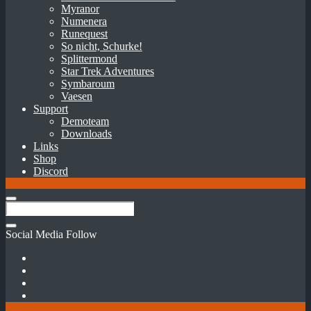
Myranor
Numenera
Runequest
So nicht, Schurke!
Splittermond
Star Trek Adventures
Symbaroum
Vaesen
Support
Demoteam
Downloads
Links
Shop
Discord
Social Media Follow