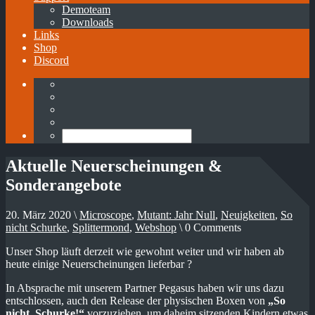
Demoteam
Downloads
Links
Shop
Discord
Aktuelle Neuerscheinungen &
Sonderangebote
20. März 2020 \
Microscope
,
Mutant: Jahr Null
,
Neuigkeiten
,
So
nicht Schurke
,
Splittermond
,
Webshop
\ 0 Comments
Unser Shop läuft derzeit wie gewohnt weiter und wir haben ab
heute einige Neuerscheinungen lieferbar ?
In Absprache mit unserem Partner Pegasus haben wir uns dazu
entschlossen, auch den Release der physischen Boxen von
„So
nicht, Schurke!“
vorzuziehen, um daheim sitzenden Kindern etwas