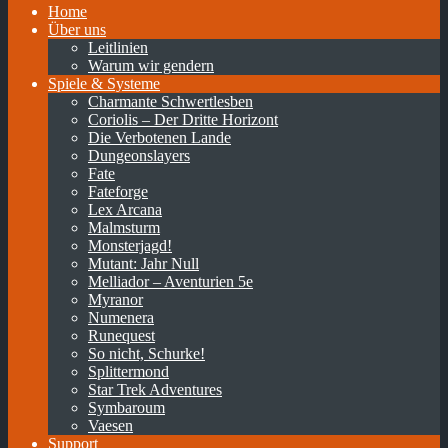
Home
Über uns
Leitlinien
Warum wir gendern
Spiele & Systeme
Charmante Schwertlesben
Coriolis – Der Dritte Horizont
Die Verbotenen Lande
Dungeonslayers
Fate
Fateforge
Lex Arcana
Malmsturm
Monsterjagd!
Mutant: Jahr Null
Melliador – Aventurien 5e
Myranor
Numenera
Runequest
So nicht, Schurke!
Splittermond
Star Trek Adventures
Symbaroum
Vaesen
Support