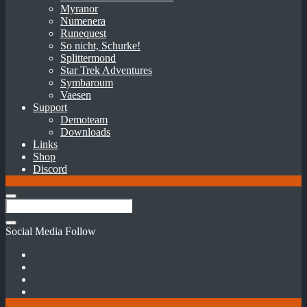
Myranor
Numenera
Runequest
So nicht, Schurke!
Splittermond
Star Trek Adventures
Symbaroum
Vaesen
Support
Demoteam
Downloads
Links
Shop
Discord
Social Media Follow