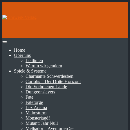
Home
Über uns
Leitlinien
Warum wir gendern
Spiele & Systeme
Charmante Schwertlesben
Coriolis – Der Dritte Horizont
Die Verbotenen Lande
Dungeonslayers
Fate
Fateforge
Lex Arcana
Malmsturm
Monsterjagd!
Mutant: Jahr Null
Melliador – Aventurien 5e