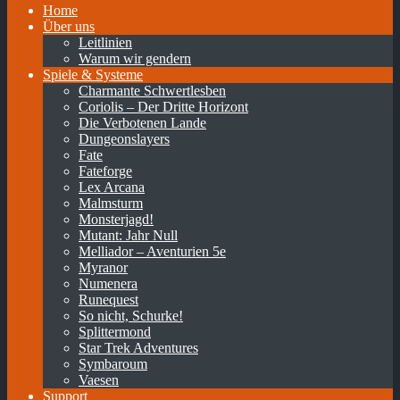
Home
Über uns
Leitlinien
Warum wir gendern
Spiele & Systeme
Charmante Schwertlesben
Coriolis – Der Dritte Horizont
Die Verbotenen Lande
Dungeonslayers
Fate
Fateforge
Lex Arcana
Malmsturm
Monsterjagd!
Mutant: Jahr Null
Melliador – Aventurien 5e
Myranor
Numenera
Runequest
So nicht, Schurke!
Splittermond
Star Trek Adventures
Symbaroum
Vaesen
Support